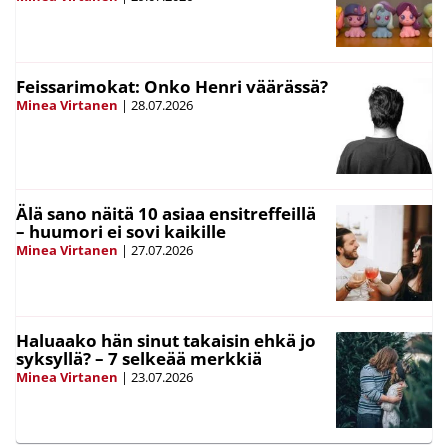
Feissarimokat: Onko Henri väärässä?
Minea Virtanen
|
28.07.2026
Älä sano näitä 10 asiaa ensitreffeillä
– huumori ei sovi kaikille
Minea Virtanen
|
27.07.2026
Haluaako hän sinut takaisin ehkä jo
syksyllä? – 7 selkeää merkkiä
Minea Virtanen
|
23.07.2026