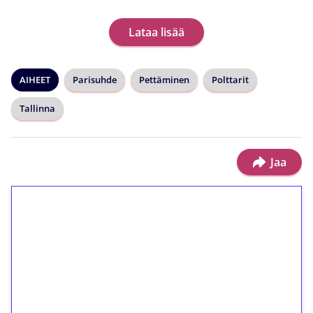
Lataa lisää
AIHEET
Parisuhde
Pettäminen
Polttarit
Tallinna
Jaa
1€ = 10€ arvosta
ilmaiskierroksia ilman
kierrätystä!
Talleta 1€