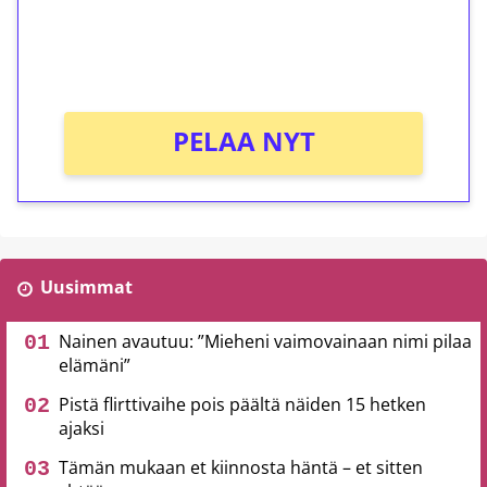
Saat heti 50 ilmaiskierrosta Tuohi 1000 -
peliin (arvo 0,20€ per kierros)!
Ei kierrätysvaatimusta!
PELAA NYT
Uusimmat
Nainen avautuu: ”Mieheni vaimovainaan nimi pilaa
elämäni”
Pistä flirttivaihe pois päältä näiden 15 hetken
ajaksi
Tämän mukaan et kiinnosta häntä – et sitten