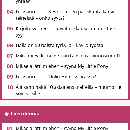
yhtään
Feissarimokat: Keski-ikäinen pariskunta kärsii
teineistä – onko syytä?
Kirjoitusvirheet pilaavat rakkauselämän – tässä
syy
Hällä on 50 naista tyrkyllä – käy jo työstä
Miksi mies flirttailee, vaikka ei olisi kiinnostunut?
Mikaela jätti miehen – syynä My Little Pony
Feissarimokat: Onko Henri väärässä?
Älä sano näitä 10 asiaa ensitreffeillä – huumori ei
sovi kaikille
Luetuimmat
Mikaela jätti miehen – syynä My Little Pony