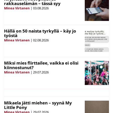
rakkauselämän – tässä syy
Minea Virtanen
|
03.08.2026
Hällä on 50 naista tyrkyllä – käy jo
työstä
Minea Virtanen
|
02.08.2026
Miksi mies flirttailee, vaikka ei olisi
kiinnostunut?
Minea Virtanen
|
29.07.2026
Mikaela jätti miehen – syynä My
Little Pony
Minea Virtanen
|
29.07.2026