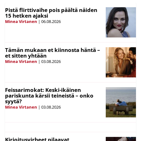
Pistä flirttivaihe pois päältä näiden
15 hetken ajaksi
Minea Virtanen
|
06.08.2026
Tämän mukaan et kiinnosta häntä –
et sitten yhtään
Minea Virtanen
|
03.08.2026
Feissarimokat: Keski-ikäinen
pariskunta kärsii teineistä – onko
syytä?
Minea Virtanen
|
03.08.2026
Kirjoitusvirheet pilaavat