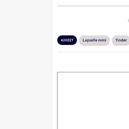
AIHEET
Lapselle nimi
Tinder
1€ = 10€ arvosta 
kierrätystä!
Talleta 1€
Saat heti 50 ilmaiskierr
kierros)!