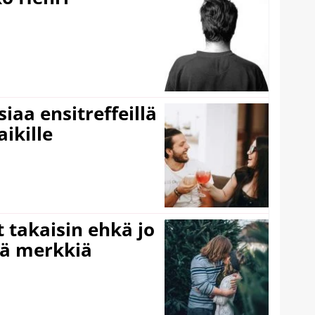
iaa ensitreffeillä
aikille
 takaisin ehkä jo
ää merkkiä