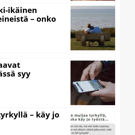
ki-ikäinen
eineistä – onko
laavat
ässä syy
yrkyllä – käy jo