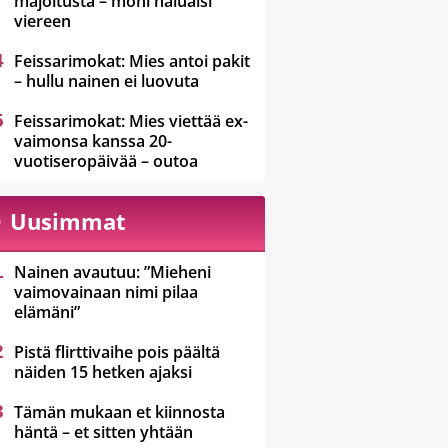
majoitusta – moni haluaisi
viereen
Feissarimokat: Mies antoi pakit
– hullu nainen ei luovuta
Feissarimokat: Mies viettää ex-
vaimonsa kanssa 20-
vuotiseropäivää – outoa
Uusimmat
Nainen avautuu: ”Mieheni
vaimovainaan nimi pilaa
elämäni”
Pistä flirttivaihe pois päältä
näiden 15 hetken ajaksi
Tämän mukaan et kiinnosta
häntä – et sitten yhtään