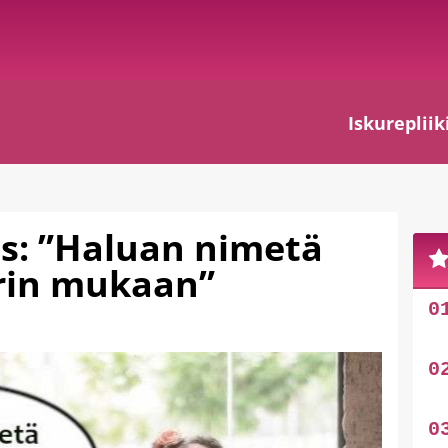
Iskurepliik
us: ”Haluan nimetä
erin mukaan”