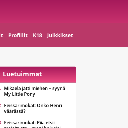
it
Profiilit
K18
Julkkikset
Luetuimmat
Mikaela jätti miehen – syynä
My Little Pony
Feissarimokat: Onko Henri
väärässä?
Feissarimokat: Piia etsii