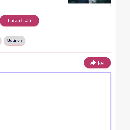
Lataa lisää
Uutinen
Jaa
ilmaiskierroksia ilman
osta Tuohi 1000 -peliin (arvo 0,20€ per