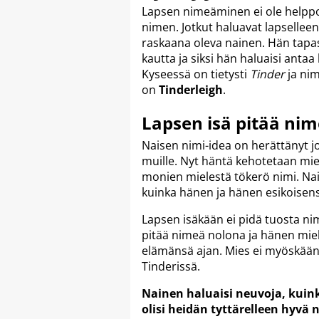
Lapsen nimeäminen ei ole helppoa
nimen. Jotkut haluavat lapselleen
raskaana oleva nainen. Hän tapas
kautta ja siksi hän haluaisi anta
Kyseessä on tietysti
Tinder
ja nim
on
Tinderleigh
.
Lapsen isä pitää ni
Naisen nimi-idea on herättänyt j
muille. Nyt häntä kehotetaan mie
monien mielestä tökerö nimi. Nain
kuinka hänen ja hänen esikoisensa
Lapsen isäkään ei pidä tuosta nime
pitää nimeä nolona ja hänen miel
elämänsä ajan. Mies ei myöskään 
Tinderissä.
Nainen haluaisi neuvoja, kuin
olisi heidän tyttärelleen hyvä 