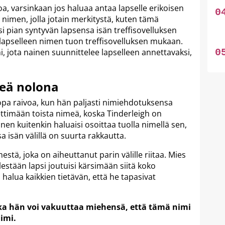
, varsinkaan jos haluaa antaa lapselle erikoisen
 nimen, jolla jotain merkitystä, kuten tämä
i pian syntyvän lapsensa isän treffisovelluksen
a lapselleen nimen tuon treffisovelluksen mukaan.
i, jota nainen suunnittelee lapselleen annettavaksi,
meä nolona
opa raivoa, kun hän paljasti nimiehdotuksensa
ttimään toista nimeä, koska Tinderleigh on
en kuitenkin haluaisi osoittaa tuolla nimellä sen,
 isän välillä on suurta rakkautta.
stä, joka on aiheuttanut parin välille riitaa. Mies
estään lapsi joutuisi kärsimään siitä koko
halua kaikkien tietävän, että he tapasivat
ka hän voi vakuuttaa miehensä, että tämä nimi
nimi.