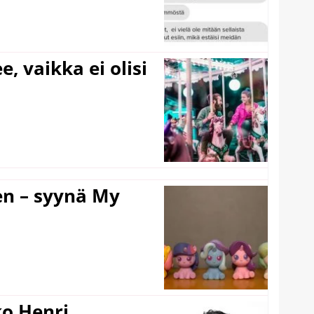
e, vaikka ei olisi
en – syynä My
ko Henri