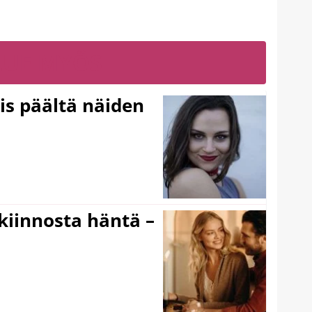
LUE MYÖS
ois päältä näiden
iinnosta häntä –