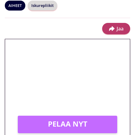
AIHEET
Iskurepliikit
Jaa
🎁 Huipputarjous jatkuu: 10
euron kierrätysvapaa
megakierros Reactoonz-
peliin – vain 1 eurolla!
Peli: Reactoonz
Vain uusille asiakkaille!
PELAA NYT