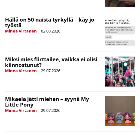
Hällä on 50 naista tyrkyllä – käy jo
työstä
Minea Virtanen
|
02.08.2026
Miksi mies flirttailee, vaikka ei olisi
kiinnostunut?
Minea Virtanen
|
29.07.2026
Mikaela jätti miehen – syynä My
Little Pony
Minea Virtanen
|
29.07.2026