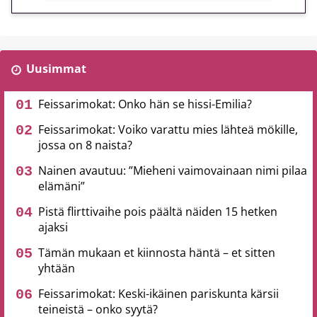
Uusimmat
Feissarimokat: Onko hän se hissi-Emilia?
Feissarimokat: Voiko varattu mies lähteä mökille,
jossa on 8 naista?
Nainen avautuu: ”Mieheni vaimovainaan nimi pilaa
elämäni”
Pistä flirttivaihe pois päältä näiden 15 hetken
ajaksi
Tämän mukaan et kiinnosta häntä – et sitten
yhtään
Feissarimokat: Keski-ikäinen pariskunta kärsii
teineistä – onko syytä?