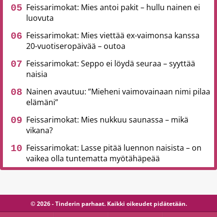
Feissarimokat: Mies antoi pakit – hullu nainen ei
luovuta
Feissarimokat: Mies viettää ex-vaimonsa kanssa
20-vuotiseropäivää – outoa
Feissarimokat: Seppo ei löydä seuraa – syyttää
naisia
Nainen avautuu: ”Mieheni vaimovainaan nimi pilaa
elämäni”
Feissarimokat: Mies nukkuu saunassa – mikä
vikana?
Feissarimokat: Lasse pitää luennon naisista – on
vaikea olla tuntematta myötähäpeää
© 2026 - Tinderin parhaat. Kaikki oikeudet pidätetään.