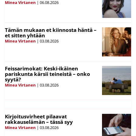
Minea Virtanen
|
06.08.2026
Tämän mukaan et kiinnosta häntä –
et sitten yhtään
Minea Virtanen
|
03.08.2026
Feissarimokat: Keski-ikäinen
pariskunta kärsii teineistä – onko
syytä?
Minea Virtanen
|
03.08.2026
Kirjoitusvirheet pilaavat
rakkauselämän – tässä syy
Minea Virtanen
|
03.08.2026