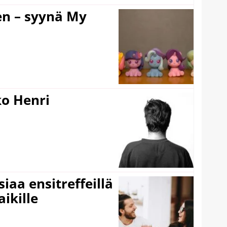
en – syynä My
ko Henri
iaa ensitreffeillä
aikille