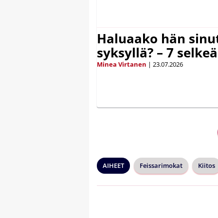
Haluaako hän sinut
syksyllä? – 7 selke
Minea Virtanen
|
23.07.2026
AIHEET
Feissarimokat
Kiitos