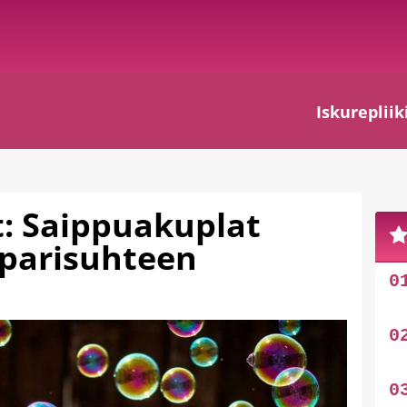
Iskurepliik
: Saippuakuplat
 parisuhteen