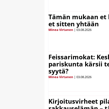
Tämän mukaan et k
et sitten yhtään
Minea Virtanen
|
03.08.2026
Feissarimokat: Kes
pariskunta kärsii t
syytä?
Minea Virtanen
|
03.08.2026
Kirjoitusvirheet pi
rakkauselämän – t