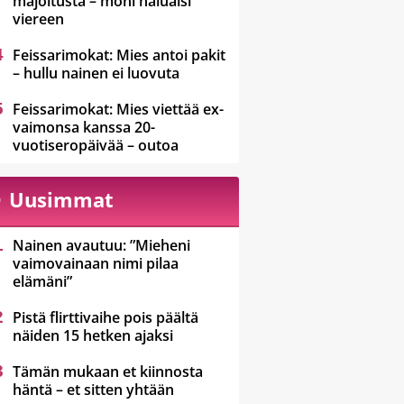
majoitusta – moni haluaisi
viereen
Feissarimokat: Mies antoi pakit
– hullu nainen ei luovuta
Feissarimokat: Mies viettää ex-
vaimonsa kanssa 20-
vuotiseropäivää – outoa
Uusimmat
Nainen avautuu: ”Mieheni
vaimovainaan nimi pilaa
elämäni”
Pistä flirttivaihe pois päältä
näiden 15 hetken ajaksi
Tämän mukaan et kiinnosta
häntä – et sitten yhtään