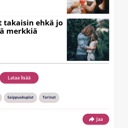
 takaisin ehkä jo
ää merkkiä
Lataa lisää
Saippuakuplat
Tarinat
Jaa