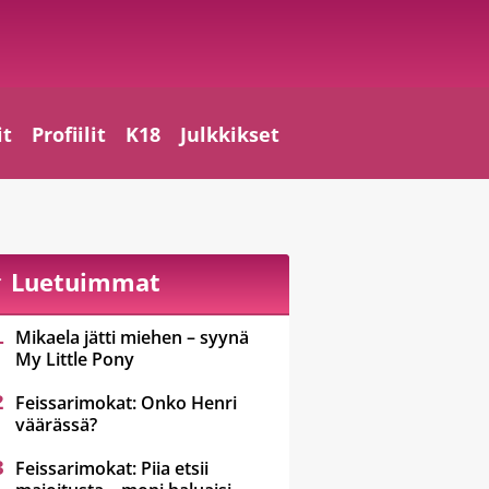
it
Profiilit
K18
Julkkikset
Luetuimmat
Mikaela jätti miehen – syynä
My Little Pony
Feissarimokat: Onko Henri
väärässä?
Feissarimokat: Piia etsii