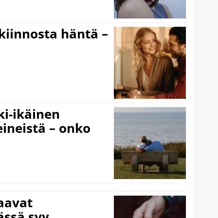
iinnosta häntä –
ki-ikäinen
eineistä – onko
laavat
ässä syy