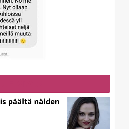
LUE MYÖS
ois päältä näiden