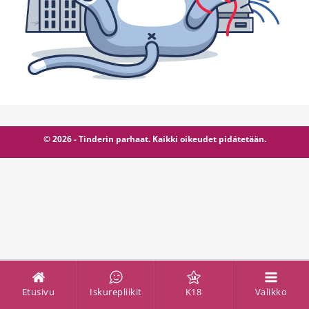
© 2026 - Tinderin parhaat. Kaikki oikeudet pidätetään.
Etusivu
Iskurepliikit
K18
Valikko