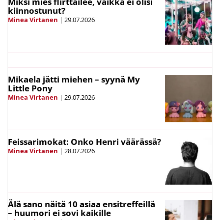
Miksi mies flirttailee, vaikka ei olisi
kiinnostunut?
Minea Virtanen
|
29.07.2026
Mikaela jätti miehen – syynä My
Little Pony
Minea Virtanen
|
29.07.2026
Feissarimokat: Onko Henri väärässä?
Minea Virtanen
|
28.07.2026
Älä sano näitä 10 asiaa ensitreffeillä
– huumori ei sovi kaikille