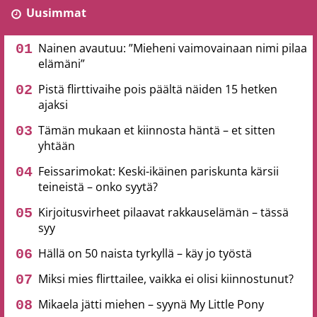
Uusimmat
Nainen avautuu: ”Mieheni vaimovainaan nimi pilaa
elämäni”
Pistä flirttivaihe pois päältä näiden 15 hetken
ajaksi
Tämän mukaan et kiinnosta häntä – et sitten
yhtään
Feissarimokat: Keski-ikäinen pariskunta kärsii
teineistä – onko syytä?
Kirjoitusvirheet pilaavat rakkauselämän – tässä
syy
Hällä on 50 naista tyrkyllä – käy jo työstä
Miksi mies flirttailee, vaikka ei olisi kiinnostunut?
Mikaela jätti miehen – syynä My Little Pony