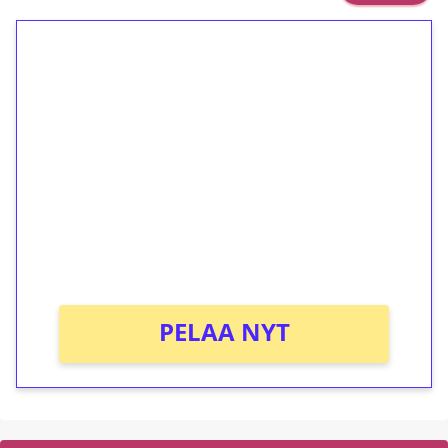
1€ = 10€ arvosta
ilmaiskierroksia ilman
kierrätystä!
Talleta 1€
Saat heti 50 ilmaiskierrosta Tuohi 1000 -
peliin (arvo 0,20€ per kierros)!
Ei kierrätysvaatimusta!
PELAA NYT