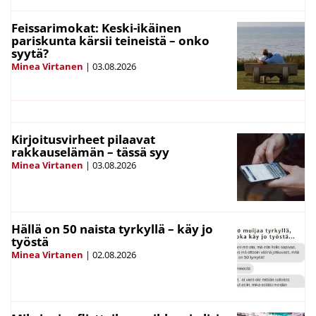
Feissarimokat: Keski-ikäinen
pariskunta kärsii teineistä – onko
syytä?
Minea Virtanen
|
03.08.2026
Kirjoitusvirheet pilaavat
rakkauselämän – tässä syy
Minea Virtanen
|
03.08.2026
Hällä on 50 naista tyrkyllä – käy jo
työstä
Minea Virtanen
|
02.08.2026