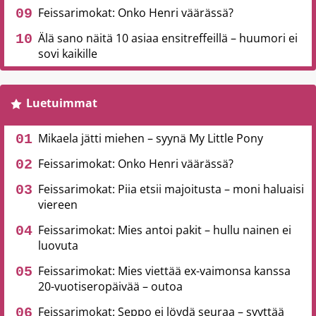
Feissarimokat: Onko Henri väärässä?
Älä sano näitä 10 asiaa ensitreffeillä – huumori ei
sovi kaikille
Luetuimmat
Mikaela jätti miehen – syynä My Little Pony
Feissarimokat: Onko Henri väärässä?
Feissarimokat: Piia etsii majoitusta – moni haluaisi
viereen
Feissarimokat: Mies antoi pakit – hullu nainen ei
luovuta
Feissarimokat: Mies viettää ex-vaimonsa kanssa
20-vuotiseropäivää – outoa
Feissarimokat: Seppo ei löydä seuraa – syyttää