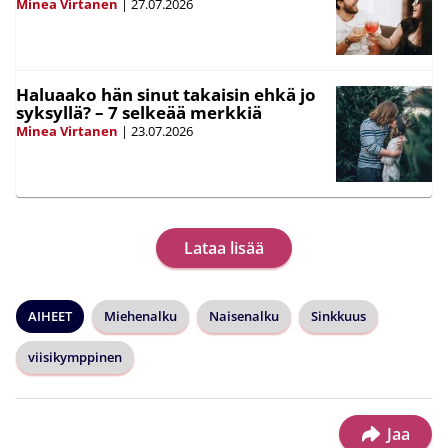
Minea Virtanen
|
27.07.2026
Haluaako hän sinut takaisin ehkä jo
syksyllä? – 7 selkeää merkkiä
Minea Virtanen
|
23.07.2026
Lataa lisää
AIHEET
Miehenalku
Naisenalku
Sinkkuus
viisikymppinen
Jaa