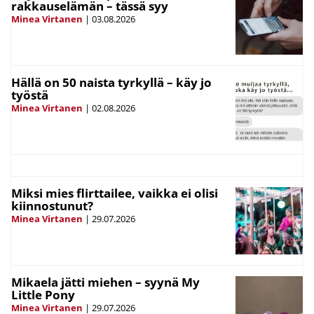
rakkauselämän – tässä syy
Minea Virtanen
|
03.08.2026
Hällä on 50 naista tyrkyllä – käy jo
työstä
Minea Virtanen
|
02.08.2026
Miksi mies flirttailee, vaikka ei olisi
kiinnostunut?
Minea Virtanen
|
29.07.2026
Mikaela jätti miehen – syynä My
Little Pony
Minea Virtanen
|
29.07.2026