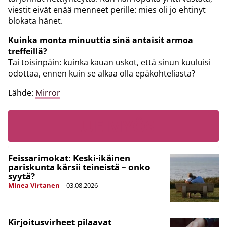
viestit eivät enää menneet perille: mies oli jo ehtinyt
blokata hänet.
Kuinka monta minuuttia sinä antaisit armoa
treffeillä?
Tai toisinpäin: kuinka kauan uskot, että sinun kuuluisi
odottaa, ennen kuin se alkaa olla epäkohteliasta?
Lähde:
Mirror
LUE MYÖS
Feissarimokat: Keski-ikäinen
pariskunta kärsii teineistä – onko
syytä?
Minea Virtanen
|
03.08.2026
Kirjoitusvirheet pilaavat