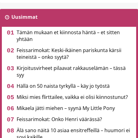
Uusimmat
Tämän mukaan et kiinnosta häntä – et sitten
yhtään
Feissarimokat: Keski-ikäinen pariskunta kärsii
teineistä – onko syytä?
Kirjoitusvirheet pilaavat rakkauselämän – tässä
syy
Hällä on 50 naista tyrkyllä – käy jo työstä
Miksi mies flirttailee, vaikka ei olisi kiinnostunut?
Mikaela jätti miehen – syynä My Little Pony
Feissarimokat: Onko Henri väärässä?
Älä sano näitä 10 asiaa ensitreffeillä – huumori ei
sovi kaikille