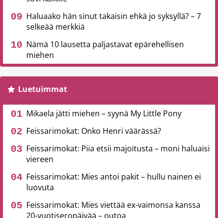
Haluaako hän sinut takaisin ehkä jo syksyllä? – 7
selkeää merkkiä
Nämä 10 lausetta paljastavat epärehellisen
miehen
Luetuimmat
Mikaela jätti miehen – syynä My Little Pony
Feissarimokat: Onko Henri väärässä?
Feissarimokat: Piia etsii majoitusta – moni haluaisi
viereen
Feissarimokat: Mies antoi pakit – hullu nainen ei
luovuta
Feissarimokat: Mies viettää ex-vaimonsa kanssa
20-vuotiseropäivää – outoa