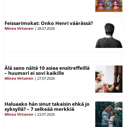
Feissarimokat: Onko Henri väärässä?
Minea Virtanen
|
28.07.2026
Älä sano näitä 10 asiaa ensitreffeillä
– huumori ei sovi kaikille
Minea Virtanen
|
27.07.2026
Haluaako hän sinut takaisin ehkä jo
syksyllä? – 7 selkeää merkkiä
Minea Virtanen
|
23.07.2026