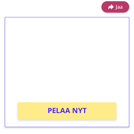
Jaa
1€ = 10€ arvosta
ilmaiskierroksia ilman
kierrätystä!
Talleta 1€
Saat heti 50 ilmaiskierrosta Tuohi 1000 -
peliin (arvo 0,20€ per kierros)!
Ei kierrätysvaatimusta!
PELAA NYT