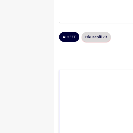
AIHEET
Iskurepliikit
1€ = 10€ arvosta 
kierrätystä!
Talleta 1€
Saat heti 50 ilmaiskierr
kierros)!
Ei kierrätysvaatimusta!