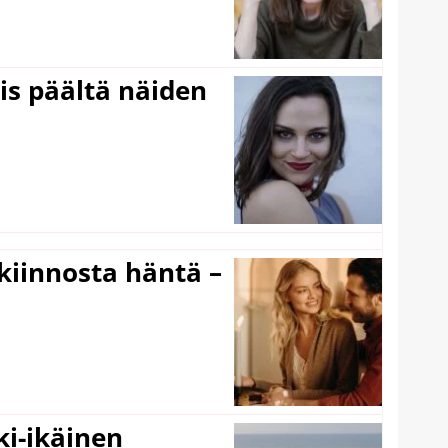
ois päältä näiden
iinnosta häntä –
ki-ikäinen