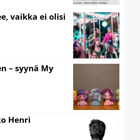
e, vaikka ei olisi
en – syynä My
ko Henri