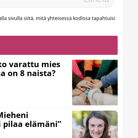
la sivulla siitä, mitä yhteisessä kodissa tapahtuisi
LUE MYÖS:
ko varattu mies
sa on 8 naista?
Mieheni
 pilaa elämäni”