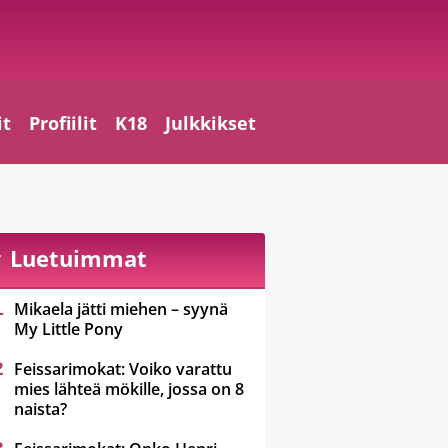
it
Profiilit
K18
Julkkikset
Luetuimmat
Mikaela jätti miehen – syynä
My Little Pony
Feissarimokat: Voiko varattu
mies lähteä mökille, jossa on 8
naista?