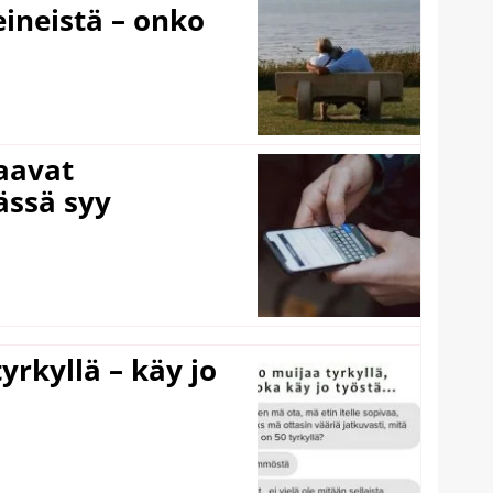
eineistä – onko
laavat
ässä syy
yrkyllä – käy jo