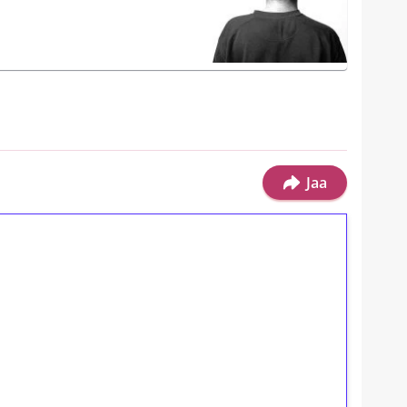
Jaa
ilmaiskierroksia ilman
osta Tuohi 1000 -peliin (arvo 0,20€ per