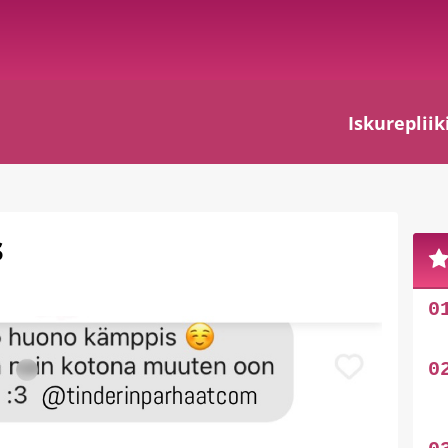
Iskurepliik
s