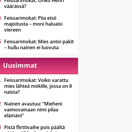
Feissarimokat: Onko Henri
väärässä?
Feissarimokat: Piia etsii
majoitusta – moni haluaisi
viereen
Feissarimokat: Mies antoi pakit
– hullu nainen ei luovuta
Uusimmat
Feissarimokat: Voiko varattu
mies lähteä mökille, jossa on 8
naista?
Nainen avautuu: ”Mieheni
vaimovainaan nimi pilaa
elämäni”
Pistä flirttivaihe pois päältä