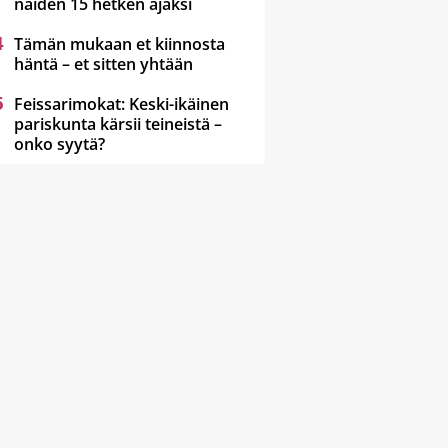
näiden 15 hetken ajaksi
Tämän mukaan et kiinnosta
häntä – et sitten yhtään
Feissarimokat: Keski-ikäinen
pariskunta kärsii teineistä –
onko syytä?