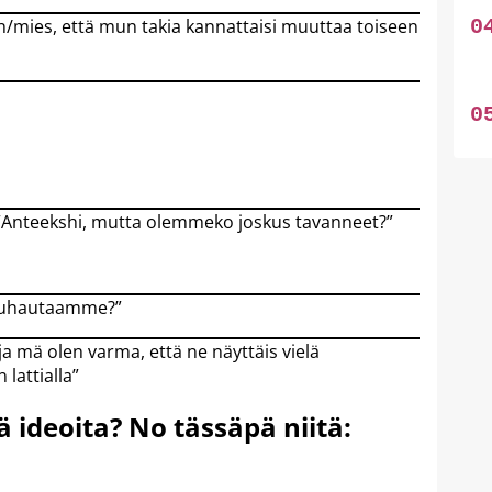
/mies, että mun takia kannattaisi muuttaa toiseen
 ”Anteekshi, mutta olemmeko joskus tavanneet?”
ukuhautaamme?”
ja mä olen varma, että ne näyttäis vielä
attialla”
ää ideoita? No tässäpä niitä: