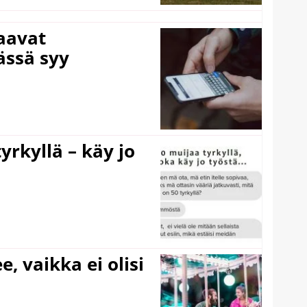
laavat
ässä syy
yrkyllä – käy jo
e, vaikka ei olisi