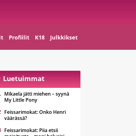
it
Profiilit
K18
Julkkikset
Luetuimmat
Mikaela jätti miehen – syynä
My Little Pony
Feissarimokat: Onko Henri
väärässä?
Feissarimokat: Piia etsii