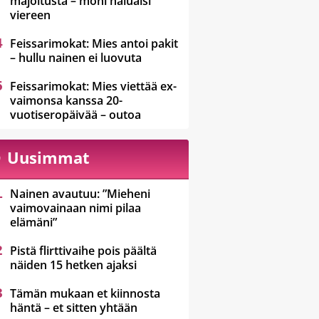
majoitusta – moni haluaisi
viereen
Feissarimokat: Mies antoi pakit
– hullu nainen ei luovuta
Feissarimokat: Mies viettää ex-
vaimonsa kanssa 20-
vuotiseropäivää – outoa
Uusimmat
Nainen avautuu: ”Mieheni
vaimovainaan nimi pilaa
elämäni”
Pistä flirttivaihe pois päältä
näiden 15 hetken ajaksi
Tämän mukaan et kiinnosta
häntä – et sitten yhtään