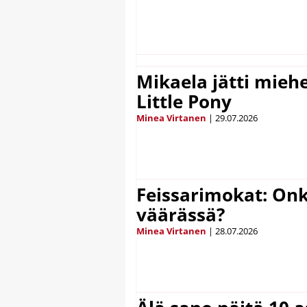
Mikaela jätti mieh
Little Pony
Minea Virtanen
|
29.07.2026
Feissarimokat: On
väärässä?
Minea Virtanen
|
28.07.2026