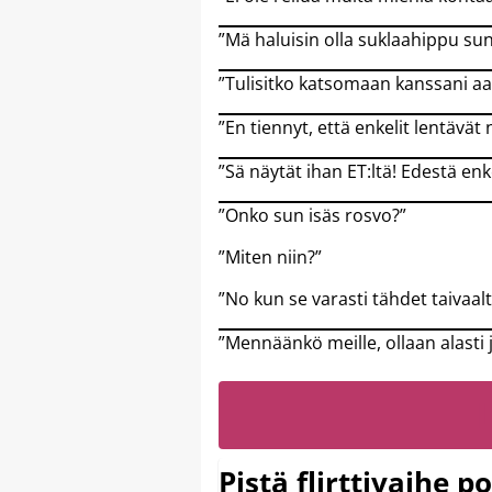
”Mä haluisin olla suklaahippu sun
”Tulisitko katsomaan kanssani aa
”En tiennyt, että enkelit lentävät 
”Sä näytät ihan ET:ltä! Edestä enke
”Onko sun isäs rosvo?”
”Miten niin?”
”No kun se varasti tähdet taivaalt
”Mennäänkö meille, ollaan alasti 
Pistä flirttivaihe p