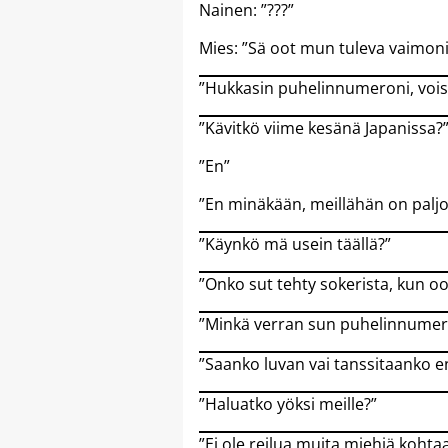
Nainen: ”???”
Mies: ”Sä oot mun tuleva vaimoni
”Hukkasin puhelinnumeroni, vois
”Kävitkö viime kesänä Japanissa?
”En”
”En minäkään, meillähän on paljo
”Käynkö mä usein täällä?”
”Onko sut tehty sokerista, kun o
”Minkä verran sun puhelinnumero
”Saanko luvan vai tanssitaanko e
”Haluatko yöksi meille?”
”Ei ole reilua muita miehiä koht