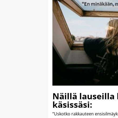
Näillä lauseill
käsissäsi:
”Uskotko rakkauteen ensisilmäyks