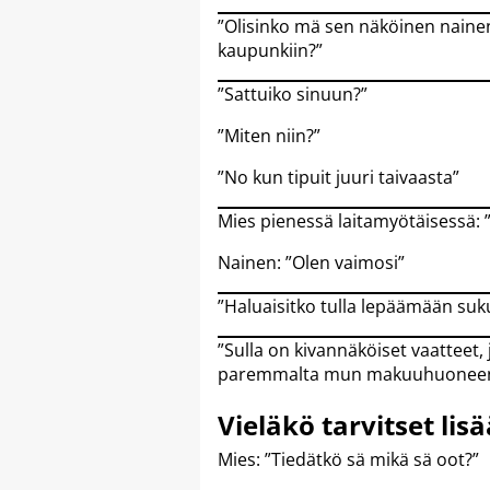
”Olisinko mä sen näköinen nainen
kaupunkiin?”
”Sattuiko sinuun?”
”Miten niin?”
”No kun tipuit juuri taivaasta”
Mies pienessä laitamyötäisessä:
Nainen: ”Olen vaimosi”
”Haluaisitko tulla lepäämään s
”Sulla on kivannäköiset vaatteet, 
paremmalta mun makuuhuoneen l
Vieläkö tarvitset lis
Mies: ”Tiedätkö sä mikä sä oot?”