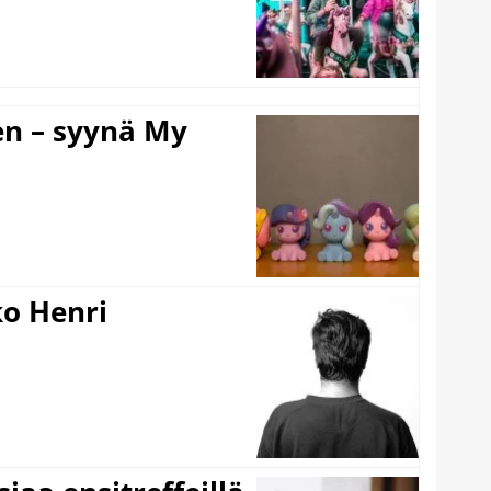
en – syynä My
ko Henri