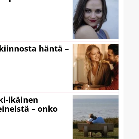
iinnosta häntä –
ki-ikäinen
eineistä – onko