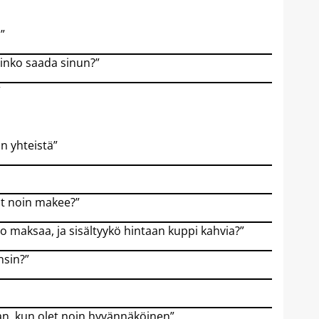
”
inko saada sinun?”
”
n yhteistä”
ot noin makee?”
 maksaa, ja sisältyykö hintaan kuppi kahvia?”
nsin?”
aan, kun olet noin hyvännäköinen”