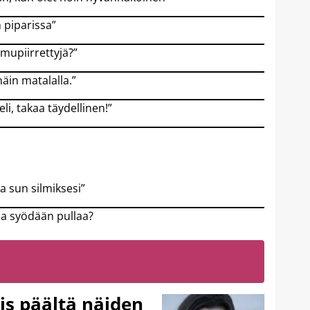
 piparissa”
mupiirrettyjä?”
näin matalalla.”
li, takaa täydellinen!”
a sun silmiksesi”
ja syödään pullaa?
LUE MYÖS
ois päältä näiden