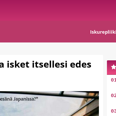
Iskurepliik
a isket itsellesi edes