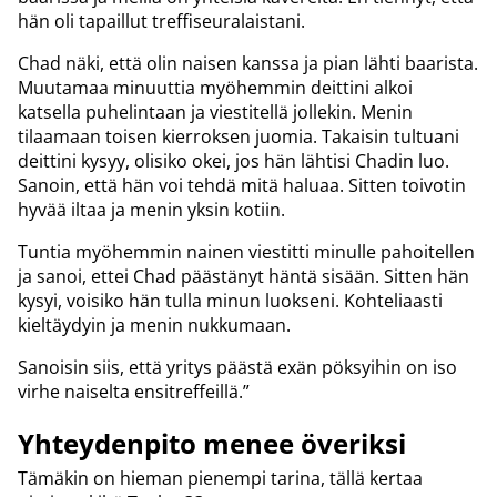
hän oli tapaillut treffiseuralaistani.
Chad näki, että olin naisen kanssa ja pian lähti baarista.
Muutamaa minuuttia myöhemmin deittini alkoi
katsella puhelintaan ja viestitellä jollekin. Menin
tilaamaan toisen kierroksen juomia. Takaisin tultuani
deittini kysyy, olisiko okei, jos hän lähtisi Chadin luo.
Sanoin, että hän voi tehdä mitä haluaa. Sitten toivotin
hyvää iltaa ja menin yksin kotiin.
Tuntia myöhemmin nainen viestitti minulle pahoitellen
ja sanoi, ettei Chad päästänyt häntä sisään. Sitten hän
kysyi, voisiko hän tulla minun luokseni. Kohteliaasti
kieltäydyin ja menin nukkumaan.
Sanoisin siis, että yritys päästä exän pöksyihin on iso
virhe naiselta ensitreffeillä.”
Yhteydenpito menee överiksi
Tämäkin on hieman pienempi tarina, tällä kertaa