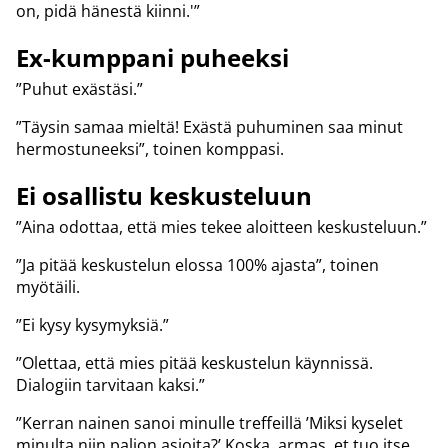
on, pidä hänestä kiinni.'”
Ex-kumppani puheeksi
”Puhut exästäsi.”
”Täysin samaa mieltä! Exästä puhuminen saa minut
hermostuneeksi”, toinen komppasi.
Ei osallistu keskusteluun
”Aina odottaa, että mies tekee aloitteen keskusteluun.”
”Ja pitää keskustelun elossa 100% ajasta”, toinen
myötäili.
”Ei kysy kysymyksiä.”
”Olettaa, että mies pitää keskustelun käynnissä.
Dialogiin tarvitaan kaksi.”
”Kerran nainen sanoi minulle treffeillä ’Miksi kyselet
minulta niin paljon asioita?’ Koska, armas, et tuo itse