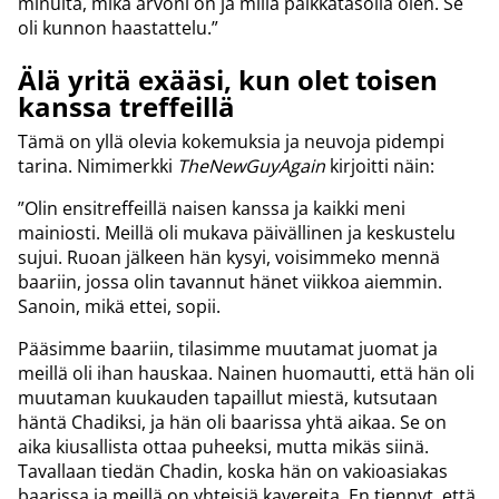
minulta, mikä arvoni on ja millä palkkatasolla olen. Se
oli kunnon haastattelu.”
Älä yritä exääsi, kun olet toisen
kanssa treffeillä
Tämä on yllä olevia kokemuksia ja neuvoja pidempi
tarina. Nimimerkki
TheNewGuyAgain
kirjoitti näin:
”Olin ensitreffeillä naisen kanssa ja kaikki meni
mainiosti. Meillä oli mukava päivällinen ja keskustelu
sujui. Ruoan jälkeen hän kysyi, voisimmeko mennä
baariin, jossa olin tavannut hänet viikkoa aiemmin.
Sanoin, mikä ettei, sopii.
Pääsimme baariin, tilasimme muutamat juomat ja
meillä oli ihan hauskaa. Nainen huomautti, että hän oli
muutaman kuukauden tapaillut miestä, kutsutaan
häntä Chadiksi, ja hän oli baarissa yhtä aikaa. Se on
aika kiusallista ottaa puheeksi, mutta mikäs siinä.
Tavallaan tiedän Chadin, koska hän on vakioasiakas
baarissa ja meillä on yhteisiä kavereita. En tiennyt, että