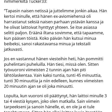
nimimerkiltä Tucker33:
”Tapasin naisen netissä ja juttelimme jonkin aikaa. Hän
kertoi minulle, että hänen ex-aviomiehensä oli
harrastanut seksiä naisen parhaan ystävän kanssa ja
he olivat laittoivat hynttyyt yhteen. Se itse asiassa
selitti paljon. Eräänä iltana sovimme, että tapaamme,
kun pääsen töistä. Koko päivän hän kutsui minua
beibeksi, sanoi rakastavansa minua ja tekstaili
jatkuvasti.
Jos en vastannut hänen viesteihin heti, hän pommitti
puhelintani puheluilla. Hän tiesi, missä olen. Sitten
työvuoroni viimeisten 2 tunnin ajan hän piti
lähtölaskentaa. Vain kaksi tuntia, tunti 45 minuuttia,
tunti 30 minuuttia ja niin edelleen, kunnes viimeisten
20 minuutin ajan se oli joka minuutti.
Lopulta, kun vuoroni oli päättynyt, hän laittoi minulle 3
tai 4 viestiä kysyen, joko olen matkalla. Sain viimein
tarpeekseni ja sanoin hänelle, ei, en ole ja ei tule