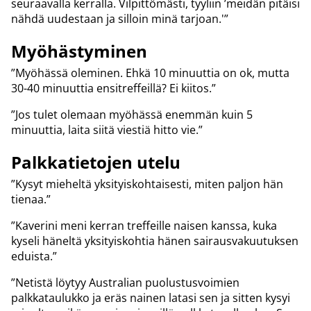
seuraavalla kerralla. Vilpittömästi, tyyliin ’meidän pitäisi
nähdä uudestaan ja silloin minä tarjoan.'”
Myöhästyminen
”Myöhässä oleminen. Ehkä 10 minuuttia on ok, mutta
30-40 minuuttia ensitreffeillä? Ei kiitos.”
”Jos tulet olemaan myöhässä enemmän kuin 5
minuuttia, laita siitä viestiä hitto vie.”
Palkkatietojen utelu
”Kysyt mieheltä yksityiskohtaisesti, miten paljon hän
tienaa.”
”Kaverini meni kerran treffeille naisen kanssa, kuka
kyseli häneltä yksityiskohtia hänen sairausvakuutuksen
eduista.”
”Netistä löytyy Australian puolustusvoimien
palkkataulukko ja eräs nainen latasi sen ja sitten kysyi