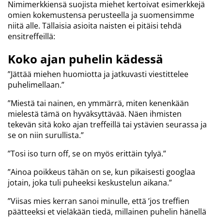
Nimimerkkiensä suojista miehet kertoivat esimerkkejä
omien kokemustensa perusteella ja suomensimme
niitä alle. Tällaisia asioita naisten ei pitäisi tehdä
ensitreffeillä:
Koko ajan puhelin kädessä
”Jättää miehen huomiotta ja jatkuvasti viestittelee
puhelimellaan.”
”Miestä tai nainen, en ymmärrä, miten kenenkään
mielestä tämä on hyväksyttävää. Näen ihmisten
tekevän sitä koko ajan treffeillä tai ystävien seurassa ja
se on niin surullista.”
”Tosi iso turn off, se on myös erittäin tylyä.”
”Ainoa poikkeus tähän on se, kun pikaisesti googlaa
jotain, joka tuli puheeksi keskustelun aikana.”
”Viisas mies kerran sanoi minulle, että ’jos treffien
päätteeksi et vieläkään tiedä, millainen puhelin hänellä