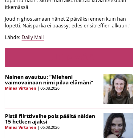
tapahtumaan. Sitten hän alkoi laittaa kuvia itsestään
itkemässä.
Joudin ghostamaan hänet 2 päiväksi ennen kuin hän
lopetti. Naisparka ei päässyt edes ensitreffien alkuun.”
Lähde:
Daily Mail
LUE MYÖS
Nainen avautuu: ”Mieheni
vaimovainaan nimi pilaa elämäni”
Minea Virtanen
|
06.08.2026
Pistä flirttivaihe pois päältä näiden
15 hetken ajaksi
Minea Virtanen
|
06.08.2026