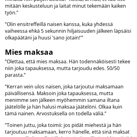
mitään keskusteluun ja laitat minut tekemään kaiken
työn.”
”Olin ensitreffeillä naisen kanssa, kuka yhdessä
vaiheessa ehkä 5 sekunnin hiljaisuuden jälkeen läpsäisi
olkapäätäni ja huusi ’sano jotain!'”
Mies maksaa
”Olettaa, että mies maksaa. Hän todennäköisesti tekee
niin joka tapauksessa, mutta tarjoudu edes. 50/50
parasta.”
”Kerran vein ulos naisen, joka tarjoutui maksamaan
päivällisensä. Maksoin joka tapauksessa, mutta
menimme sen jälkeen myöhemmin samana iltana
jäätelölle ja hän halusi maksaa jäätelöni. Olkaa kuin
tämä nainen. Arvostuksella on todella väliä.”
”Toinen juttu, joka toimii: jos pidät miehestä ja hän
tarjoutuu maksamaan, kerro hänelle, että sinä maksat