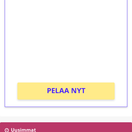
1€ = 10€ arvosta
ilmaiskierroksia ilman
kierrätystä!
Talleta 1€
Saat heti 50 ilmaiskierrosta Tuohi 1000 -
peliin (arvo 0,20€ per kierros)!
Ei kierrätysvaatimusta!
PELAA NYT
Uusimmat