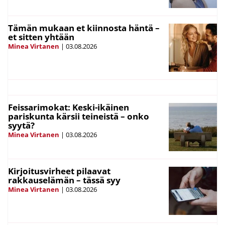
Tämän mukaan et kiinnosta häntä –
et sitten yhtään
Minea Virtanen
|
03.08.2026
Feissarimokat: Keski-ikäinen
pariskunta kärsii teineistä – onko
syytä?
Minea Virtanen
|
03.08.2026
Kirjoitusvirheet pilaavat
rakkauselämän – tässä syy
Minea Virtanen
|
03.08.2026