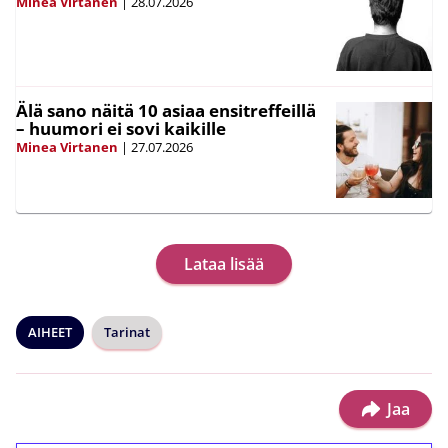
Minea Virtanen
|
28.07.2026
Älä sano näitä 10 asiaa ensitreffeillä
– huumori ei sovi kaikille
Minea Virtanen
|
27.07.2026
Lataa lisää
AIHEET
Tarinat
Jaa