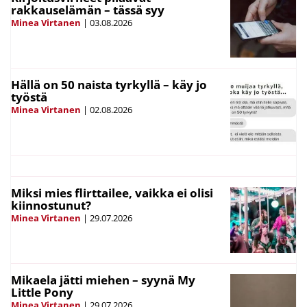
rakkauselämän – tässä syy
Minea Virtanen
|
03.08.2026
Hällä on 50 naista tyrkyllä – käy jo
työstä
Minea Virtanen
|
02.08.2026
Miksi mies flirttailee, vaikka ei olisi
kiinnostunut?
Minea Virtanen
|
29.07.2026
Mikaela jätti miehen – syynä My
Little Pony
Minea Virtanen
|
29.07.2026