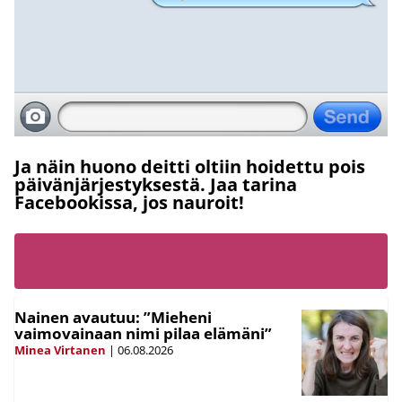
Ja näin huono deitti oltiin hoidettu pois
päivänjärjestyksestä. Jaa tarina
Facebookissa, jos nauroit!
LUE MYÖS:
Nainen avautuu: ”Mieheni
vaimovainaan nimi pilaa elämäni”
Minea Virtanen
|
06.08.2026