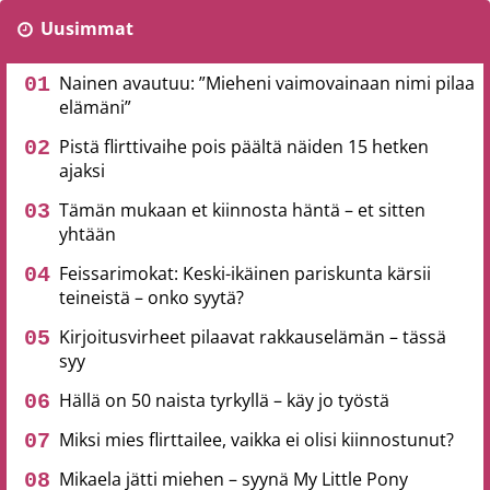
Uusimmat
Nainen avautuu: ”Mieheni vaimovainaan nimi pilaa
elämäni”
Pistä flirttivaihe pois päältä näiden 15 hetken
ajaksi
Tämän mukaan et kiinnosta häntä – et sitten
yhtään
Feissarimokat: Keski-ikäinen pariskunta kärsii
teineistä – onko syytä?
Kirjoitusvirheet pilaavat rakkauselämän – tässä
syy
Hällä on 50 naista tyrkyllä – käy jo työstä
Miksi mies flirttailee, vaikka ei olisi kiinnostunut?
Mikaela jätti miehen – syynä My Little Pony