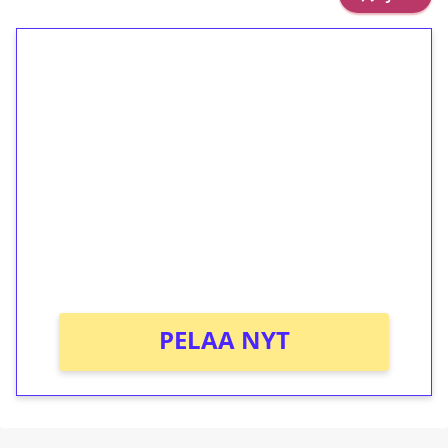
1€ = 10€ arvosta
ilmaiskierroksia ilman
kierrätystä!
Talleta 1€
Saat heti 50 ilmaiskierrosta Tuohi 1000 -
peliin (arvo 0,20€ per kierros)!
Ei kierrätysvaatimusta!
PELAA NYT