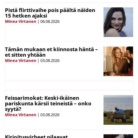
Pistä flirttivaihe pois päältä näiden
15 hetken ajaksi
Minea Virtanen
|
06.08.2026
Tämän mukaan et kiinnosta häntä –
et sitten yhtään
Minea Virtanen
|
03.08.2026
Feissarimokat: Keski-ikäinen
pariskunta kärsii teineistä – onko
syytä?
Minea Virtanen
|
03.08.2026
Kirjoitusvirheet pilaavat