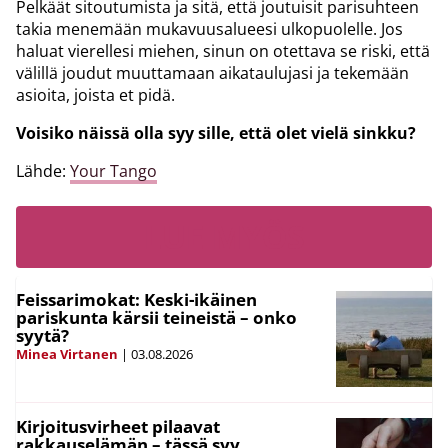
Pelkäät sitoutumista ja sitä, että joutuisit parisuhteen
takia menemään mukavuusalueesi ulkopuolelle. Jos
haluat vierellesi miehen, sinun on otettava se riski, että
välillä joudut muuttamaan aikataulujasi ja tekemään
asioita, joista et pidä.
Voisiko näissä olla syy sille, että olet vielä sinkku?
Lähde:
Your Tango
LUE MYÖS
Feissarimokat: Keski-ikäinen
pariskunta kärsii teineistä – onko
syytä?
Minea Virtanen
|
03.08.2026
Kirjoitusvirheet pilaavat
rakkauselämän – tässä syy