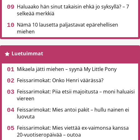
Haluaako hän sinut takaisin ehkä jo syksyllä? – 7
selkeää merkkiä
Nämä 10 lausetta paljastavat epärehellisen
miehen
Luetuimmat
Mikaela jätti miehen – syynä My Little Pony
Feissarimokat: Onko Henri väärässä?
Feissarimokat: Piia etsii majoitusta – moni haluaisi
viereen
Feissarimokat: Mies antoi pakit – hullu nainen ei
luovuta
Feissarimokat: Mies viettää ex-vaimonsa kanssa
20-vuotiseropäivää – outoa