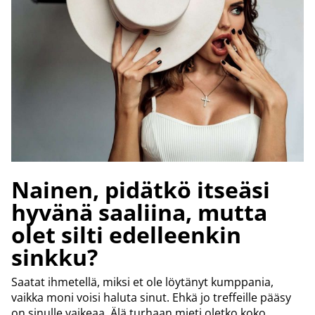
Nainen, pidätkö itseäsi
hyvänä saaliina, mutta
olet silti edelleenkin
sinkku?
Saatat ihmetellä, miksi et ole löytänyt kumppania,
vaikka moni voisi haluta sinut. Ehkä jo treffeille pääsy
on sinulle vaikeaa. Älä turhaan mieti oletko koko