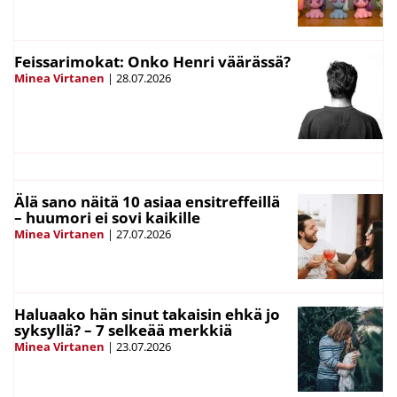
Feissarimokat: Onko Henri väärässä?
Minea Virtanen
|
28.07.2026
Älä sano näitä 10 asiaa ensitreffeillä
– huumori ei sovi kaikille
Minea Virtanen
|
27.07.2026
Haluaako hän sinut takaisin ehkä jo
syksyllä? – 7 selkeää merkkiä
Minea Virtanen
|
23.07.2026