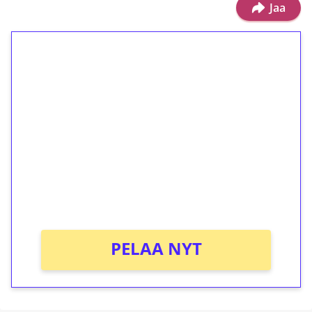
Jaa
1€ = 10€ arvosta
ilmaiskierroksia ilman
kierrätystä!
Talleta 1€
Saat heti 50 ilmaiskierrosta Tuohi 1000 -
peliin (arvo 0,20€ per kierros)!
Ei kierrätysvaatimusta!
PELAA NYT