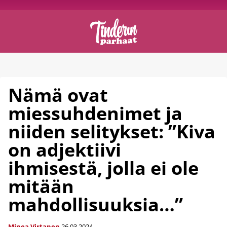
Nämä ovat
miessuhdenimet ja
niiden selitykset: ”Kiva
on adjektiivi
ihmisestä, jolla ei ole
mitään
mahdollisuuksia…”
Minea Virtanen
26.03.2024