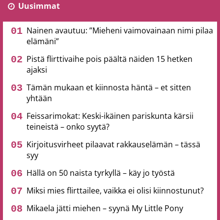
Uusimmat
Nainen avautuu: ”Mieheni vaimovainaan nimi pilaa
elämäni”
Pistä flirttivaihe pois päältä näiden 15 hetken
ajaksi
Tämän mukaan et kiinnosta häntä – et sitten
yhtään
Feissarimokat: Keski-ikäinen pariskunta kärsii
teineistä – onko syytä?
Kirjoitusvirheet pilaavat rakkauselämän – tässä
syy
Hällä on 50 naista tyrkyllä – käy jo työstä
Miksi mies flirttailee, vaikka ei olisi kiinnostunut?
Mikaela jätti miehen – syynä My Little Pony