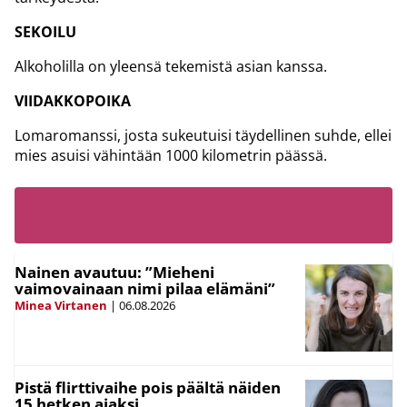
SEKOILU
Alkoholilla on yleensä tekemistä asian kanssa.
VIIDAKKOPOIKA
Lomaromanssi, josta sukeutuisi täydellinen suhde, ellei
mies asuisi vähintään 1000 kilometrin päässä.
LUE MYÖS:
Nainen avautuu: ”Mieheni
vaimovainaan nimi pilaa elämäni”
Minea Virtanen
|
06.08.2026
Pistä flirttivaihe pois päältä näiden
15 hetken ajaksi