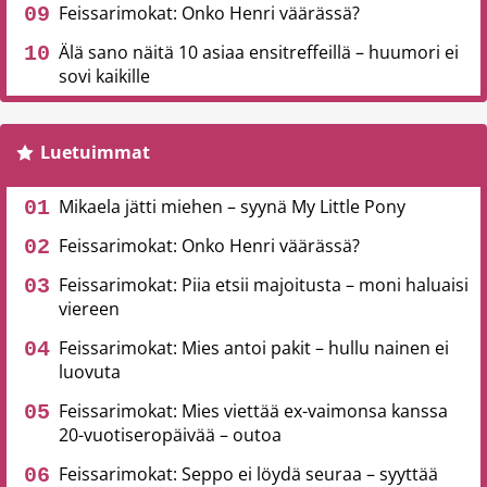
Feissarimokat: Onko Henri väärässä?
Älä sano näitä 10 asiaa ensitreffeillä – huumori ei
sovi kaikille
Luetuimmat
Mikaela jätti miehen – syynä My Little Pony
Feissarimokat: Onko Henri väärässä?
Feissarimokat: Piia etsii majoitusta – moni haluaisi
viereen
Feissarimokat: Mies antoi pakit – hullu nainen ei
luovuta
Feissarimokat: Mies viettää ex-vaimonsa kanssa
20-vuotiseropäivää – outoa
Feissarimokat: Seppo ei löydä seuraa – syyttää