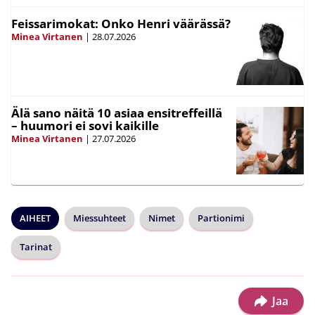
Feissarimokat: Onko Henri väärässä?
Minea Virtanen
|
28.07.2026
Älä sano näitä 10 asiaa ensitreffeillä
– huumori ei sovi kaikille
Minea Virtanen
|
27.07.2026
AIHEET
Miessuhteet
Nimet
Partionimi
Tarinat
Jaa