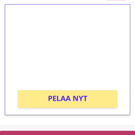
1€ = 10€ arvosta
ilmaiskierroksia ilman
kierrätystä!
Talleta 1€
Saat heti 50 ilmaiskierrosta Tuohi 1000 -
peliin (arvo 0,20€ per kierros)!
Ei kierrätysvaatimusta!
PELAA NYT