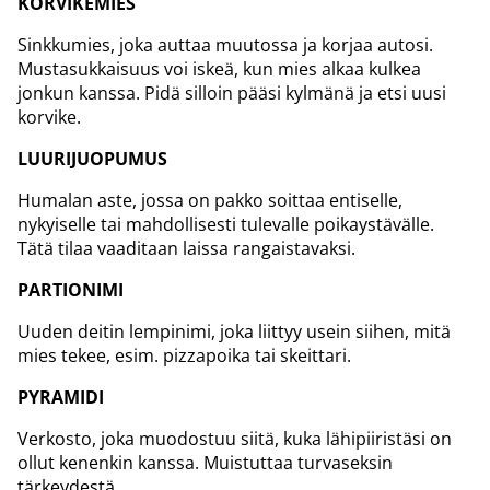
KORVIKEMIES
Sinkkumies, joka auttaa muutossa ja korjaa autosi.
Mustasukkaisuus voi iskeä, kun mies alkaa kulkea
jonkun kanssa. Pidä silloin pääsi kylmänä ja etsi uusi
korvike.
LUURIJUOPUMUS
Humalan aste, jossa on pakko soittaa entiselle,
nykyiselle tai mahdollisesti tulevalle poikaystävälle.
Tätä tilaa vaaditaan laissa rangaistavaksi.
PARTIONIMI
Uuden deitin lempinimi, joka liittyy usein siihen, mitä
mies tekee, esim. pizzapoika tai skeittari.
PYRAMIDI
Verkosto, joka muodostuu siitä, kuka lähipiiristäsi on
ollut kenenkin kanssa. Muistuttaa turvaseksin
tärkeydestä.