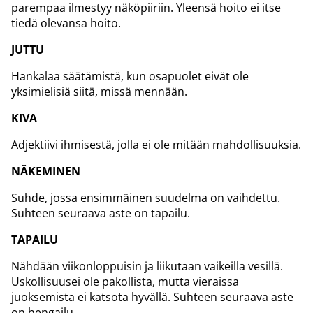
parempaa ilmestyy näköpiiriin. Yleensä hoito ei itse
tiedä olevansa hoito.
JUTTU
Hankalaa säätämistä, kun osapuolet eivät ole
yksimielisiä siitä, missä mennään.
KIVA
Adjektiivi ihmisestä, jolla ei ole mitään mahdollisuuksia.
NÄKEMINEN
Suhde, jossa ensimmäinen suudelma on vaihdettu.
Suhteen seuraava aste on tapailu.
TAPAILU
Nähdään viikonloppuisin ja liikutaan vaikeilla vesillä.
Uskollisuusei ole pakollista, mutta vieraissa
juoksemista ei katsota hyvällä. Suhteen seuraava aste
on hengailu.