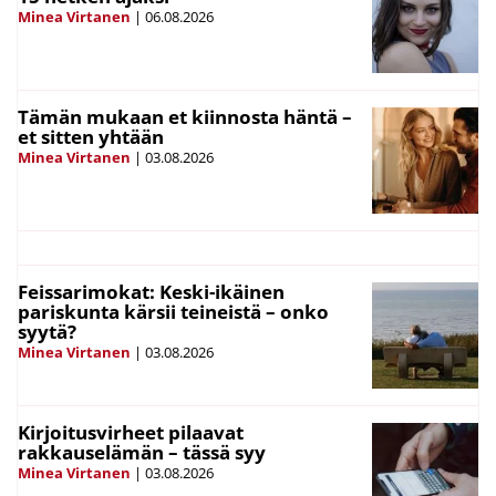
Minea Virtanen
|
06.08.2026
Tämän mukaan et kiinnosta häntä –
et sitten yhtään
Minea Virtanen
|
03.08.2026
Feissarimokat: Keski-ikäinen
pariskunta kärsii teineistä – onko
syytä?
Minea Virtanen
|
03.08.2026
Kirjoitusvirheet pilaavat
rakkauselämän – tässä syy
Minea Virtanen
|
03.08.2026