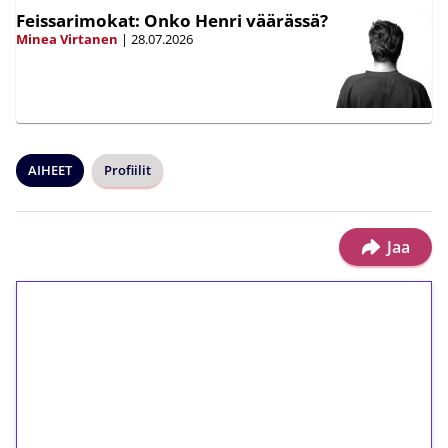
Feissarimokat: Onko Henri väärässä?
Minea Virtanen
|
28.07.2026
AIHEET
Profiilit
Jaa
1€ = 10€ arvosta
ilmaiskierroksia ilman
kierrätystä!
Talleta 1€