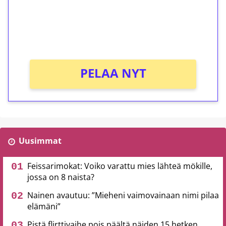
Saat heti 50 ilmaiskierrosta Tuohi 1000 -
peliin (arvo 0,20€ per kierros)!
Ei kierrätysvaatimusta!
PELAA NYT
Uusimmat
Feissarimokat: Voiko varattu mies lähteä mökille,
jossa on 8 naista?
Nainen avautuu: ”Mieheni vaimovainaan nimi pilaa
elämäni”
Pistä flirttivaihe pois päältä näiden 15 hetken