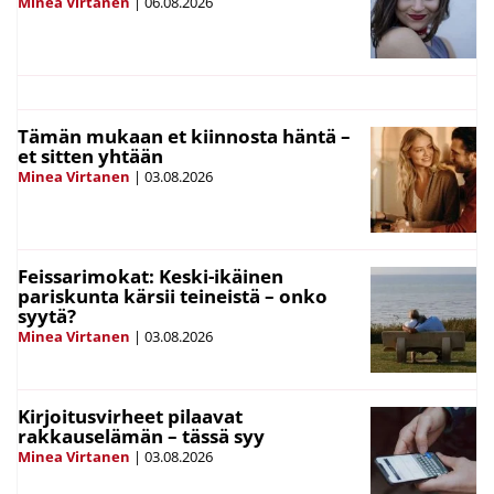
Minea Virtanen
|
06.08.2026
Tämän mukaan et kiinnosta häntä –
et sitten yhtään
Minea Virtanen
|
03.08.2026
Feissarimokat: Keski-ikäinen
pariskunta kärsii teineistä – onko
syytä?
Minea Virtanen
|
03.08.2026
Kirjoitusvirheet pilaavat
rakkauselämän – tässä syy
Minea Virtanen
|
03.08.2026