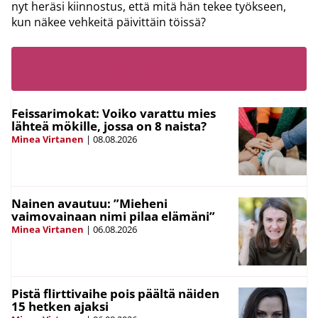
nyt heräsi kiinnostus, että mitä hän tekee työkseen,
kun näkee vehkeitä päivittäin töissä?
LUE MYÖS:
Feissarimokat: Voiko varattu mies
lähteä mökille, jossa on 8 naista?
Minea Virtanen
|
08.08.2026
Nainen avautuu: ”Mieheni
vaimovainaan nimi pilaa elämäni”
Minea Virtanen
|
06.08.2026
Pistä flirttivaihe pois päältä näiden
15 hetken ajaksi