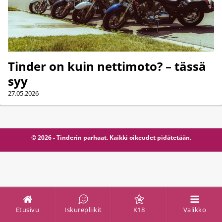
Tinder on kuin nettimoto? – tässä
syy
27.05.2026
© 2026 - Tinderin parhaat. Kaikki oikeudet pidätetään.
Etusivu
Iskurepliikit
K18
Valikko