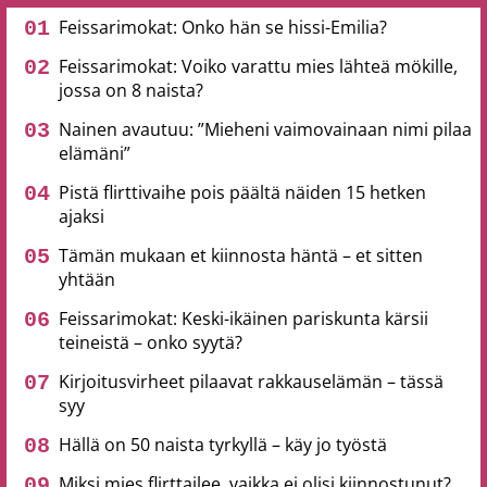
Feissarimokat: Onko hän se hissi-Emilia?
Feissarimokat: Voiko varattu mies lähteä mökille,
jossa on 8 naista?
Nainen avautuu: ”Mieheni vaimovainaan nimi pilaa
elämäni”
Pistä flirttivaihe pois päältä näiden 15 hetken
ajaksi
Tämän mukaan et kiinnosta häntä – et sitten
yhtään
Feissarimokat: Keski-ikäinen pariskunta kärsii
teineistä – onko syytä?
Kirjoitusvirheet pilaavat rakkauselämän – tässä
syy
Hällä on 50 naista tyrkyllä – käy jo työstä
Miksi mies flirttailee, vaikka ei olisi kiinnostunut?