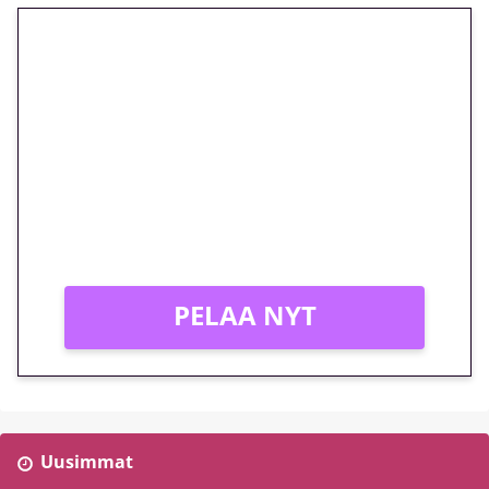
🎁 Huipputarjous jatkuu: 10
euron kierrätysvapaa
megakierros Reactoonz-
peliin – vain 1 eurolla!
Peli: Reactoonz
Vain uusille asiakkaille!
PELAA NYT
Uusimmat