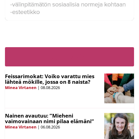
LUE MYÖS
Feissarimokat: Voiko varattu mies
lähteä mökille, jossa on 8 naista?
Minea Virtanen
|
08.08.2026
Nainen avautuu: ”Mieheni
vaimovainaan nimi pilaa elämäni”
Minea Virtanen
|
06.08.2026