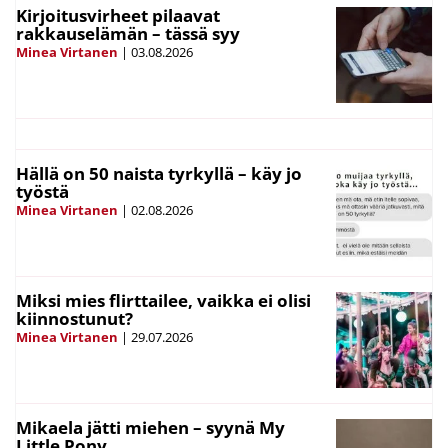
Kirjoitusvirheet pilaavat
rakkauselämän – tässä syy
Minea Virtanen
|
03.08.2026
Hällä on 50 naista tyrkyllä – käy jo
työstä
Minea Virtanen
|
02.08.2026
Miksi mies flirttailee, vaikka ei olisi
kiinnostunut?
Minea Virtanen
|
29.07.2026
Mikaela jätti miehen – syynä My
Little Pony