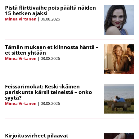
Pistä flirttivaihe pois päältä näiden
15 hetken ajaksi
Minea Virtanen
|
06.08.2026
Tämän mukaan et kiinnosta häntä –
et sitten yhtään
Minea Virtanen
|
03.08.2026
Feissarimokat: Keski-ikäinen
pariskunta kärsii teineistä – onko
syytä?
Minea Virtanen
|
03.08.2026
Kirjoitusvirheet pilaavat