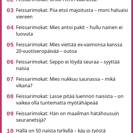
Feissarimokat: Piia etsii majoitusta – moni haluaisi
viereen
Feissarimokat: Mies antoi pakit – hullu nainen ei
luovuta
Feissarimokat: Mies viettää ex-vaimonsa kanssa
20-vuotiseropäivää – outoa
Feissarimokat: Seppo ei löydä seuraa – syyttää
naisia
Feissarimokat: Mies nukkuu saunassa – mikä
vikana?
Feissarimokat: Lasse pitää luennon naisista – on
vaikea olla tuntematta myötähäpeää
Feissarimokat: Hän on maailman hätähousuin
seuranetsijä?
Hällä on 50 naista tyrkyllä – käy jo työstä