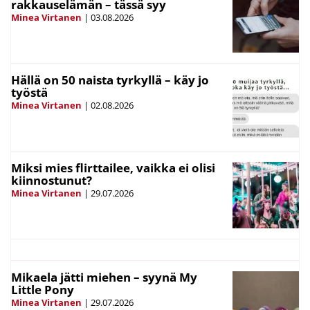
rakkauselämän – tässä syy
Minea Virtanen
|
03.08.2026
Hällä on 50 naista tyrkyllä – käy jo
työstä
Minea Virtanen
|
02.08.2026
Miksi mies flirttailee, vaikka ei olisi
kiinnostunut?
Minea Virtanen
|
29.07.2026
Mikaela jätti miehen – syynä My
Little Pony
Minea Virtanen
|
29.07.2026