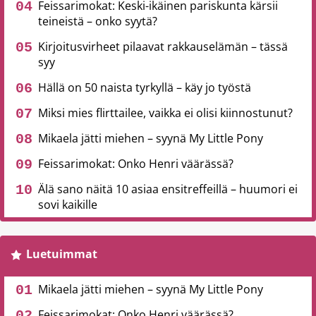
Feissarimokat: Keski-ikäinen pariskunta kärsii
teineistä – onko syytä?
Kirjoitusvirheet pilaavat rakkauselämän – tässä
syy
Hällä on 50 naista tyrkyllä – käy jo työstä
Miksi mies flirttailee, vaikka ei olisi kiinnostunut?
Mikaela jätti miehen – syynä My Little Pony
Feissarimokat: Onko Henri väärässä?
Älä sano näitä 10 asiaa ensitreffeillä – huumori ei
sovi kaikille
Luetuimmat
Mikaela jätti miehen – syynä My Little Pony
Feissarimokat: Onko Henri väärässä?