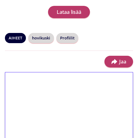
Lataa lisää
AIHEET
hovikuski
Profiilit
Jaa
1€ = 10€ arvosta
ilmaiskierroksia ilman
kierrätystä!
Talleta 1€
Saat heti 50 ilmaiskierrosta Tuohi 1000 -
peliin (arvo 0,20€ per kierros)!