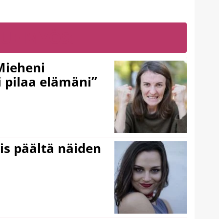
LUE MYÖS:
Mieheni
 pilaa elämäni”
ois päältä näiden