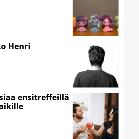
ko Henri
iaa ensitreffeillä
aikille