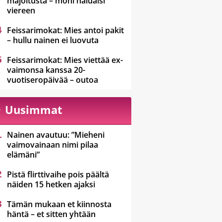
majoitusta – moni haluaisi
viereen
Feissarimokat: Mies antoi pakit
– hullu nainen ei luovuta
Feissarimokat: Mies viettää ex-
vaimonsa kanssa 20-
vuotiseropäivää – outoa
Uusimmat
Nainen avautuu: ”Mieheni
vaimovainaan nimi pilaa
elämäni”
Pistä flirttivaihe pois päältä
näiden 15 hetken ajaksi
Tämän mukaan et kiinnosta
häntä – et sitten yhtään