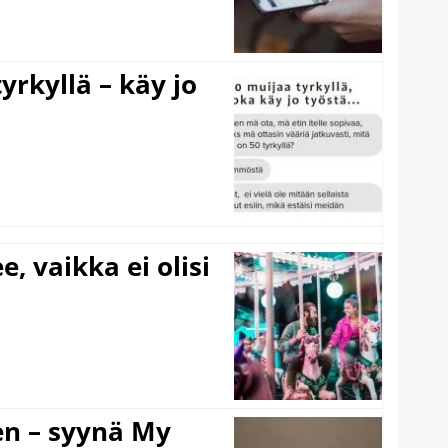
yrkyllä – käy jo
e, vaikka ei olisi
en – syynä My