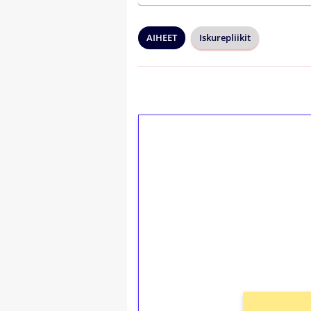
AIHEET
Iskurepliikit
1€ = 10€ arvosta 
kierrätystä!
Talleta 1€
Saat heti 50 ilmaiskierr
kierros)!
Ei kierrätysvaatimusta!