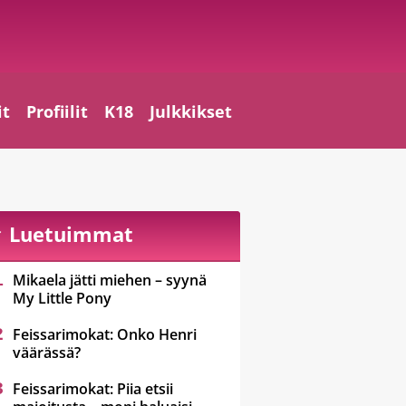
it
Profiilit
K18
Julkkikset
Luetuimmat
Mikaela jätti miehen – syynä
My Little Pony
Feissarimokat: Onko Henri
väärässä?
Feissarimokat: Piia etsii