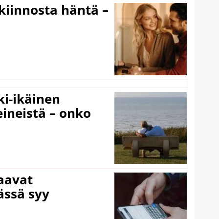
iinnosta häntä –
ki-ikäinen
eineistä – onko
laavat
ässä syy