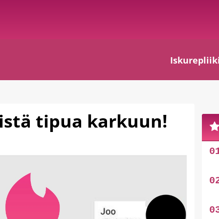
Iskurepliik
istä tipua karkuun!