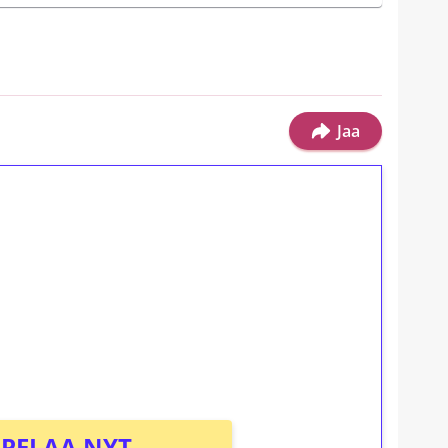
Jaa
ilmaiskierroksia ilman
osta Tuohi 1000 -peliin (arvo 0,20€ per
PELAA NYT