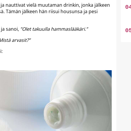
 ja nauttivat vielä muutaman drinkin, jonka jälkeen
nsä. Tämän jälkeen hän riisui housunsa ja pesi
ja sanoi,
”Olet takuulla hammaslääkäri.”
 Mistä arvasit?”
i: