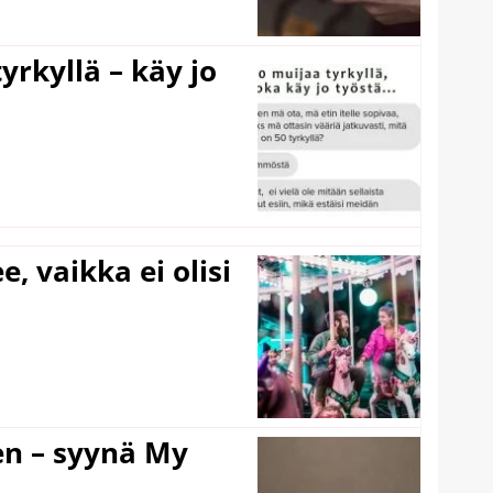
yrkyllä – käy jo
e, vaikka ei olisi
en – syynä My