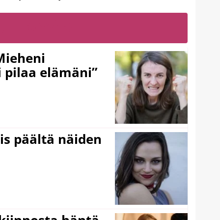
LUE MYÖS:
Mieheni
 pilaa elämäni”
ois päältä näiden