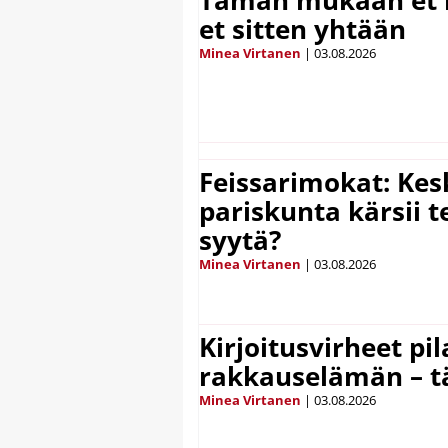
Tämän mukaan et k
et sitten yhtään
Minea Virtanen
|
03.08.2026
Feissarimokat: Kes
pariskunta kärsii t
syytä?
Minea Virtanen
|
03.08.2026
Kirjoitusvirheet pi
rakkauselämän – t
Minea Virtanen
|
03.08.2026