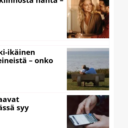
iinnosta häntä –
ki-ikäinen
eineistä – onko
laavat
ässä syy