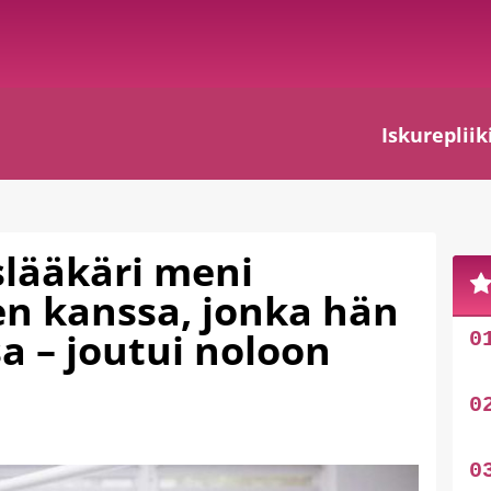
Iskurepliik
slääkäri meni
en kanssa, jonka hän
a – joutui noloon