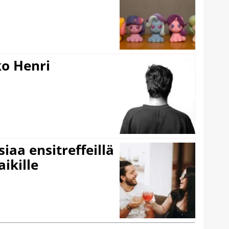
ko Henri
iaa ensitreffeillä
aikille