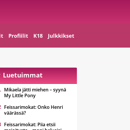
it
Profiilit
K18
Julkkikset
Luetuimmat
Mikaela jätti miehen – syynä
My Little Pony
Feissarimokat: Onko Henri
väärässä?
Feissarimokat: Piia etsii