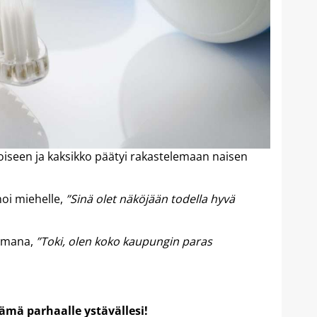
toiseen ja kaksikko päätyi rakastelemaan naisen
noi miehelle,
”Sinä olet näköjään todella hyvä
armana,
”Toki, olen koko kaupungin paras
 tämä parhaalle ystävällesi!