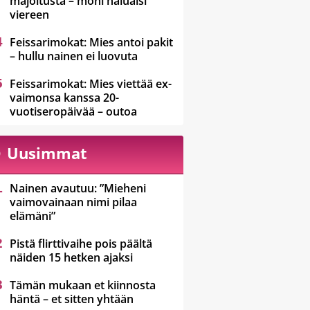
majoitusta – moni haluaisi
viereen
Feissarimokat: Mies antoi pakit
– hullu nainen ei luovuta
Feissarimokat: Mies viettää ex-
vaimonsa kanssa 20-
vuotiseropäivää – outoa
Uusimmat
Nainen avautuu: ”Mieheni
vaimovainaan nimi pilaa
elämäni”
Pistä flirttivaihe pois päältä
näiden 15 hetken ajaksi
Tämän mukaan et kiinnosta
häntä – et sitten yhtään