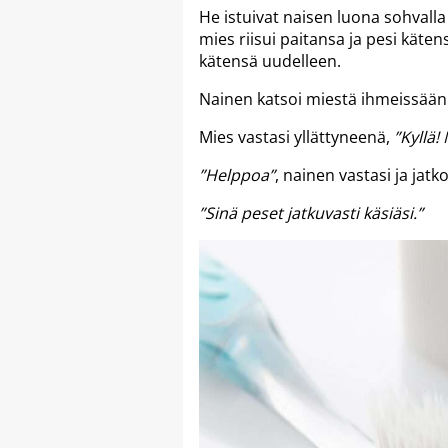
He istuivat naisen luona sohvalla
mies riisui paitansa ja pesi käte
kätensä uudelleen.
Nainen katsoi miestä ihmeissään 
Mies vastasi yllättyneenä,
”Kyllä!
”Helppoa”
, nainen vastasi ja jatko
”Sinä peset jatkuvasti käsiäsi.”