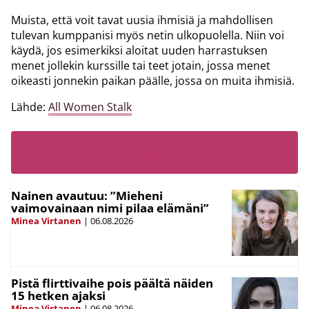
Muista, että voit tavat uusia ihmisiä ja mahdollisen
tulevan kumppanisi myös netin ulkopuolella. Niin voi
käydä, jos esimerkiksi aloitat uuden harrastuksen
menet jollekin kurssille tai teet jotain, jossa menet
oikeasti jonnekin paikan päälle, jossa on muita ihmisiä.
Lähde:
All Women Stalk
LUE MYÖS:
Nainen avautuu: ”Mieheni
vaimovainaan nimi pilaa elämäni”
Minea Virtanen
|
06.08.2026
Pistä flirttivaihe pois päältä näiden
15 hetken ajaksi
Minea Virtanen
|
06.08.2026