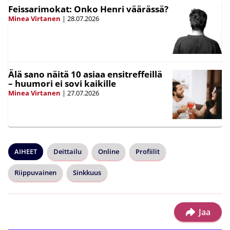
Feissarimokat: Onko Henri väärässä?
Minea Virtanen
|
28.07.2026
Älä sano näitä 10 asiaa ensitreffeillä
– huumori ei sovi kaikille
Minea Virtanen
|
27.07.2026
AIHEET
Deittailu
Online
Profiilit
Riippuvainen
Sinkkuus
Jaa