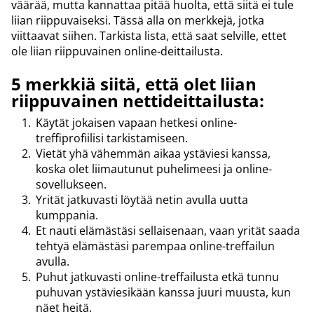
väärää, mutta kannattaa pitää huolta, että siitä ei tule
liian riippuvaiseksi. Tässä alla on merkkejä, jotka
viittaavat siihen. Tarkista lista, että saat selville, ettet
ole liian riippuvainen online-deittailusta.
5 merkkiä siitä, että olet liian
riippuvainen nettideittailusta:
Käytät jokaisen vapaan hetkesi online-
treffiprofiilisi tarkistamiseen.
Vietät yhä vähemmän aikaa ystäviesi kanssa,
koska olet liimautunut puhelimeesi ja online-
sovellukseen.
Yrität jatkuvasti löytää netin avulla uutta
kumppania.
Et nauti elämästäsi sellaisenaan, vaan yrität saada
tehtyä elämästäsi parempaa online-treffailun
avulla.
Puhut jatkuvasti online-treffailusta etkä tunnu
puhuvan ystäviesikään kanssa juuri muusta, kun
näet heitä.