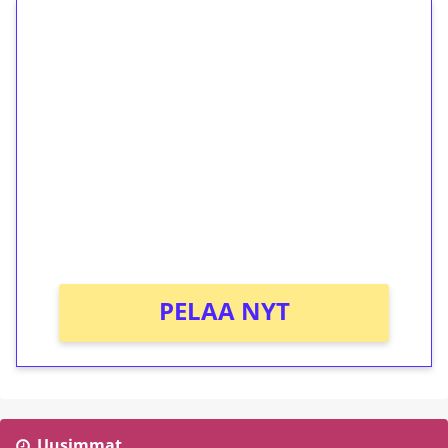
1€ = 10€ arvosta
ilmaiskierroksia ilman
kierrätystä!
Talleta 1€
Saat heti 50 ilmaiskierrosta Tuohi 1000 -
peliin (arvo 0,20€ per kierros)!
Ei kierrätysvaatimusta!
PELAA NYT
Uusimmat