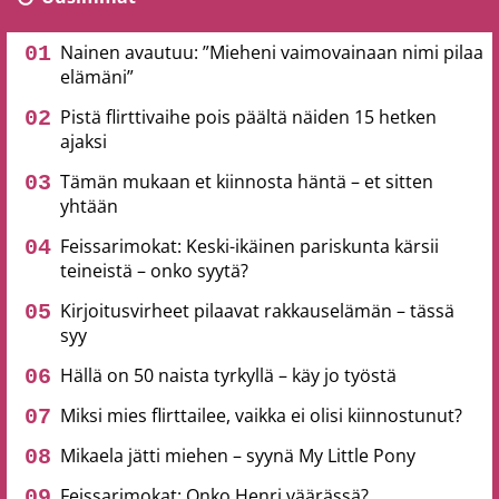
Nainen avautuu: ”Mieheni vaimovainaan nimi pilaa
elämäni”
Pistä flirttivaihe pois päältä näiden 15 hetken
ajaksi
Tämän mukaan et kiinnosta häntä – et sitten
yhtään
Feissarimokat: Keski-ikäinen pariskunta kärsii
teineistä – onko syytä?
Kirjoitusvirheet pilaavat rakkauselämän – tässä
syy
Hällä on 50 naista tyrkyllä – käy jo työstä
Miksi mies flirttailee, vaikka ei olisi kiinnostunut?
Mikaela jätti miehen – syynä My Little Pony
Feissarimokat: Onko Henri väärässä?