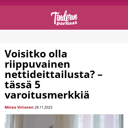
Voisitko olla
riippuvainen
nettideittailusta? –
tässä 5
varoitusmerkkiä
Minea Virtanen
28.11.2023