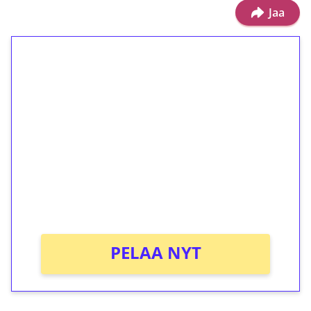
Jaa
1€ = 10€ arvosta
ilmaiskierroksia ilman
kierrätystä!
Talleta 1€
Saat heti 50 ilmaiskierrosta Tuohi 1000 -
peliin (arvo 0,20€ per kierros)!
Ei kierrätysvaatimusta!
PELAA NYT