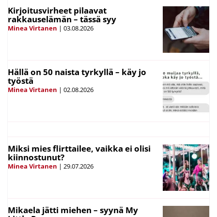
Kirjoitusvirheet pilaavat
rakkauselämän – tässä syy
Minea Virtanen
|
03.08.2026
Hällä on 50 naista tyrkyllä – käy jo
työstä
Minea Virtanen
|
02.08.2026
Miksi mies flirttailee, vaikka ei olisi
kiinnostunut?
Minea Virtanen
|
29.07.2026
Mikaela jätti miehen – syynä My