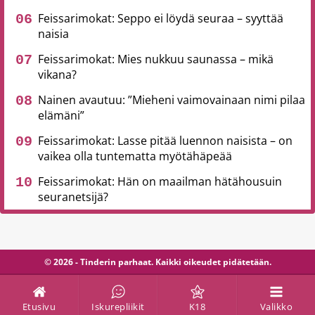
Feissarimokat: Seppo ei löydä seuraa – syyttää
naisia
Feissarimokat: Mies nukkuu saunassa – mikä
vikana?
Nainen avautuu: ”Mieheni vaimovainaan nimi pilaa
elämäni”
Feissarimokat: Lasse pitää luennon naisista – on
vaikea olla tuntematta myötähäpeää
Feissarimokat: Hän on maailman hätähousuin
seuranetsijä?
© 2026 - Tinderin parhaat. Kaikki oikeudet pidätetään.
Etusivu
Iskurepliikit
K18
Valikko