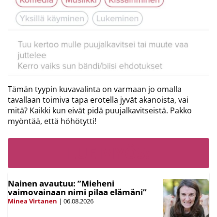
Tämän tyypin kuvavalinta on varmaan jo omalla
tavallaan toimiva tapa erotella jyvät akanoista, vai
mitä? Kaikki kun eivät pidä puujalkavitseistä. Pakko
myöntää, että höhötytti!
LUE MYÖS:
Nainen avautuu: ”Mieheni
vaimovainaan nimi pilaa elämäni”
Minea Virtanen
|
06.08.2026