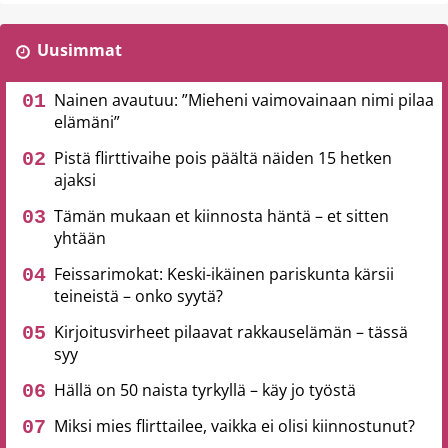
Uusimmat
Nainen avautuu: ”Mieheni vaimovainaan nimi pilaa
elämäni”
Pistä flirttivaihe pois päältä näiden 15 hetken
ajaksi
Tämän mukaan et kiinnosta häntä – et sitten
yhtään
Feissarimokat: Keski-ikäinen pariskunta kärsii
teineistä – onko syytä?
Kirjoitusvirheet pilaavat rakkauselämän – tässä
syy
Hällä on 50 naista tyrkyllä – käy jo työstä
Miksi mies flirttailee, vaikka ei olisi kiinnostunut?