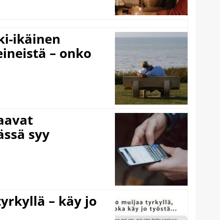
ki-ikäinen
eineistä – onko
laavat
ässä syy
yrkyllä – käy jo