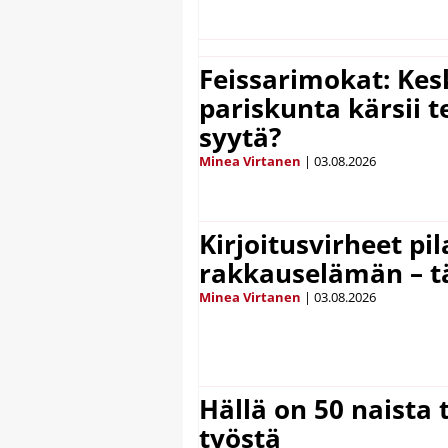
Feissarimokat: Kes
pariskunta kärsii t
syytä?
Minea Virtanen
|
03.08.2026
Kirjoitusvirheet pi
rakkauselämän – t
Minea Virtanen
|
03.08.2026
Hällä on 50 naista t
työstä