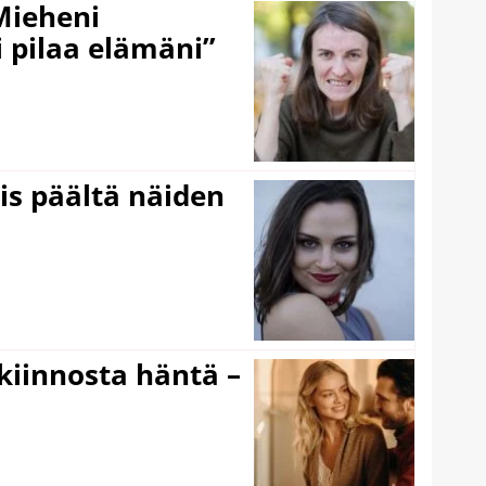
Mieheni
 pilaa elämäni”
ois päältä näiden
iinnosta häntä –