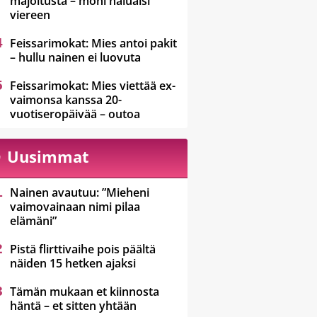
majoitusta – moni haluaisi
viereen
Feissarimokat: Mies antoi pakit
– hullu nainen ei luovuta
Feissarimokat: Mies viettää ex-
vaimonsa kanssa 20-
vuotiseropäivää – outoa
Uusimmat
Nainen avautuu: ”Mieheni
vaimovainaan nimi pilaa
elämäni”
Pistä flirttivaihe pois päältä
näiden 15 hetken ajaksi
Tämän mukaan et kiinnosta
häntä – et sitten yhtään