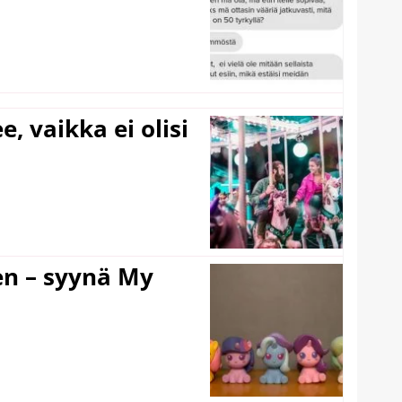
e, vaikka ei olisi
en – syynä My