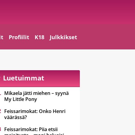
it
Profiilit
K18
Julkkikset
Luetuimmat
Mikaela jätti miehen – syynä
My Little Pony
Feissarimokat: Onko Henri
väärässä?
Feissarimokat: Piia etsii