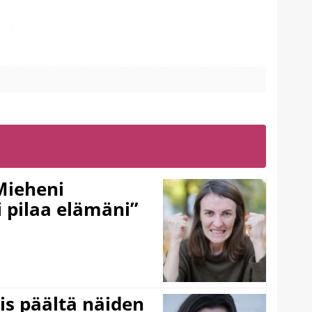
LUE MYÖS
Mieheni
 pilaa elämäni”
ois päältä näiden