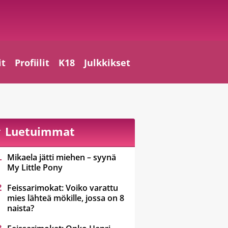
it
Profiilit
K18
Julkkikset
Luetuimmat
Mikaela jätti miehen – syynä
My Little Pony
Feissarimokat: Voiko varattu
mies lähteä mökille, jossa on 8
naista?