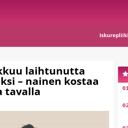
Iskurepliik
kkuu laihtunutta
ksi – nainen kostaa
 tavalla