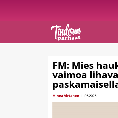
FM: Mies hau
vaimoa lihava
paskamaisella
Minea Virtanen
11.06.2026