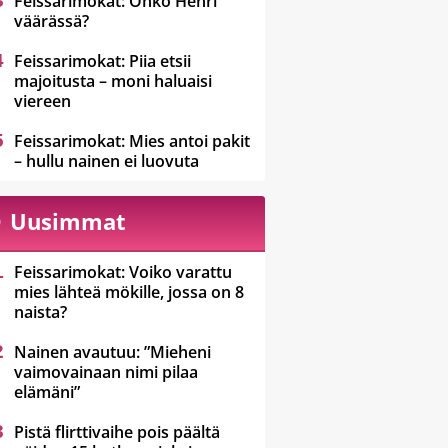
Feissarimokat: Onko Henri
väärässä?
Feissarimokat: Piia etsii
majoitusta – moni haluaisi
viereen
Feissarimokat: Mies antoi pakit
– hullu nainen ei luovuta
Uusimmat
Feissarimokat: Voiko varattu
mies lähteä mökille, jossa on 8
naista?
Nainen avautuu: ”Mieheni
vaimovainaan nimi pilaa
elämäni”
Pistä flirttivaihe pois päältä