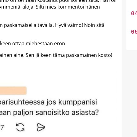
imo on sentään kostanut puolisolleen siitä. Hän oli
 kymmeniä kiloja. Silti mies kommentoi hänen
 paskamaisella tavalla. Hyvä vaimo! Noin sitä
lkeen ottaa miehestään eron.
ainen aihe. Sen jälkeen tämä paskamainen kosto!