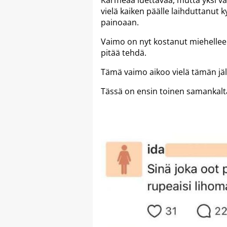
Karmeaa luettavaa, mutta yksi va
vielä kaiken päälle laihduttanut
painoaan.
Vaimo on nyt kostanut miehelleen
pitää tehdä.
Tämä vaimo aikoo vielä tämän jä
Tässä on ensin toinen samankalt