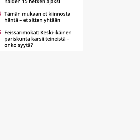
näiden 15 hetken ajaksi
Tämän mukaan et kiinnosta
häntä – et sitten yhtään
Feissarimokat: Keski-ikäinen
pariskunta kärsii teineistä –
onko syytä?