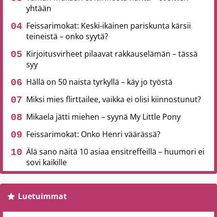
yhtään
Feissarimokat: Keski-ikäinen pariskunta kärsii
teineistä – onko syytä?
Kirjoitusvirheet pilaavat rakkauselämän – tässä
syy
Hällä on 50 naista tyrkyllä – käy jo työstä
Miksi mies flirttailee, vaikka ei olisi kiinnostunut?
Mikaela jätti miehen – syynä My Little Pony
Feissarimokat: Onko Henri väärässä?
Älä sano näitä 10 asiaa ensitreffeillä – huumori ei
sovi kaikille
Luetuimmat