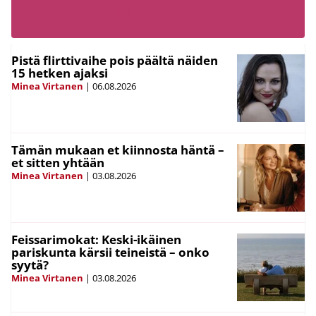
LUE MYÖS
Pistä flirttivaihe pois päältä näiden
15 hetken ajaksi
Minea Virtanen
|
06.08.2026
Tämän mukaan et kiinnosta häntä –
et sitten yhtään
Minea Virtanen
|
03.08.2026
Feissarimokat: Keski-ikäinen
pariskunta kärsii teineistä – onko
syytä?
Minea Virtanen
|
03.08.2026