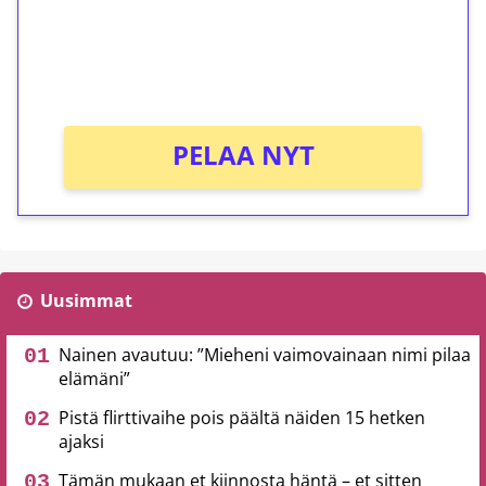
Saat heti 50 ilmaiskierrosta Tuohi 1000 -
peliin (arvo 0,20€ per kierros)!
Ei kierrätysvaatimusta!
PELAA NYT
Uusimmat
Nainen avautuu: ”Mieheni vaimovainaan nimi pilaa
elämäni”
Pistä flirttivaihe pois päältä näiden 15 hetken
ajaksi
Tämän mukaan et kiinnosta häntä – et sitten