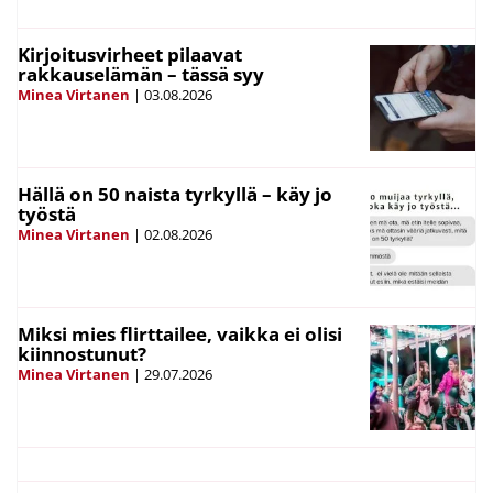
Kirjoitusvirheet pilaavat
rakkauselämän – tässä syy
Minea Virtanen
|
03.08.2026
Hällä on 50 naista tyrkyllä – käy jo
työstä
Minea Virtanen
|
02.08.2026
Miksi mies flirttailee, vaikka ei olisi
kiinnostunut?
Minea Virtanen
|
29.07.2026