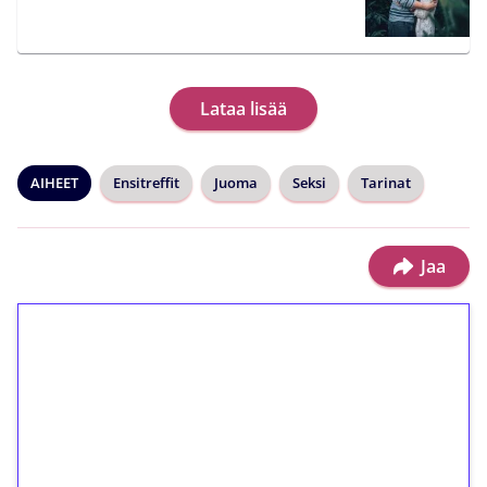
Lataa lisää
AIHEET
Ensitreffit
Juoma
Seksi
Tarinat
Jaa
1€ = 10€ arvosta
ilmaiskierroksia ilman
kierrätystä!
Talleta 1€