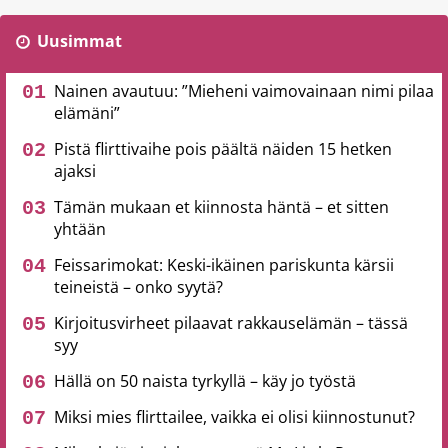
Uusimmat
Nainen avautuu: ”Mieheni vaimovainaan nimi pilaa
elämäni”
Pistä flirttivaihe pois päältä näiden 15 hetken
ajaksi
Tämän mukaan et kiinnosta häntä – et sitten
yhtään
Feissarimokat: Keski-ikäinen pariskunta kärsii
teineistä – onko syytä?
Kirjoitusvirheet pilaavat rakkauselämän – tässä
syy
Hällä on 50 naista tyrkyllä – käy jo työstä
Miksi mies flirttailee, vaikka ei olisi kiinnostunut?