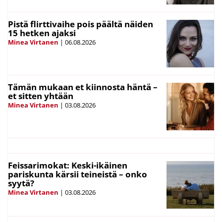
Pistä flirttivaihe pois päältä näiden
15 hetken ajaksi
Minea Virtanen
|
06.08.2026
Tämän mukaan et kiinnosta häntä –
et sitten yhtään
Minea Virtanen
|
03.08.2026
Feissarimokat: Keski-ikäinen
pariskunta kärsii teineistä – onko
syytä?
Minea Virtanen
|
03.08.2026