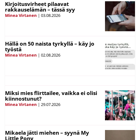
Kirjoitusvirheet pilaavat
rakkauselämän – tässä syy
Minea Virtanen
|
03.08.2026
Hällä on 50 naista tyrkyllä – käy jo
työstä
Minea Virtanen
|
02.08.2026
Miksi mies flirttailee, vaikka ei olisi
kiinnostunut?
Minea Virtanen
|
29.07.2026
Mikaela jätti miehen – syynä My
Little Pony