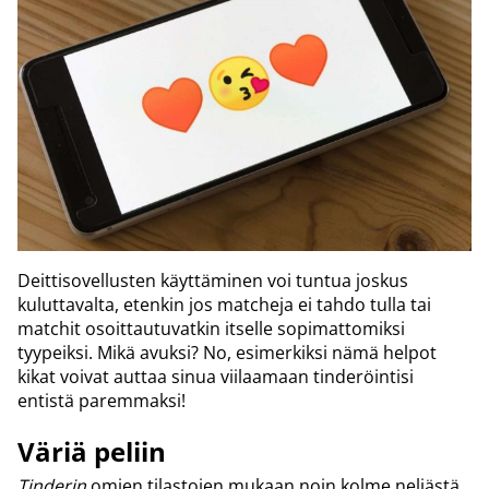
Deittisovellusten käyttäminen voi tuntua joskus
kuluttavalta, etenkin jos matcheja ei tahdo tulla tai
matchit osoittautuvatkin itselle sopimattomiksi
tyypeiksi. Mikä avuksi? No, esimerkiksi nämä helpot
kikat voivat auttaa sinua viilaamaan tinderöintisi
entistä paremmaksi!
Väriä peliin
Tinderin
omien tilastojen mukaan noin kolme neljästä