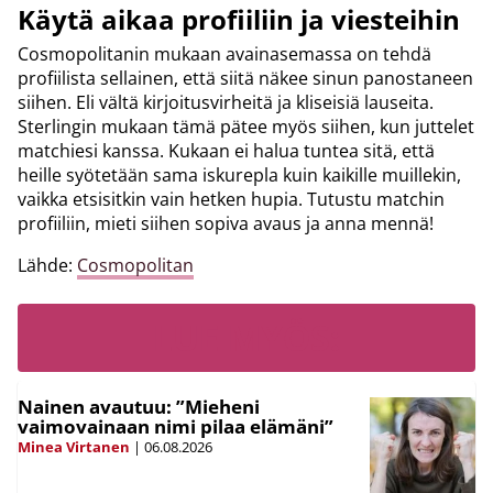
Käytä aikaa profiiliin ja viesteihin
Cosmopolitanin mukaan avainasemassa on tehdä
profiilista sellainen, että siitä näkee sinun panostaneen
siihen. Eli vältä kirjoitusvirheitä ja kliseisiä lauseita.
Sterlingin mukaan tämä pätee myös siihen, kun juttelet
matchiesi kanssa. Kukaan ei halua tuntea sitä, että
heille syötetään sama iskurepla kuin kaikille muillekin,
vaikka etsisitkin vain hetken hupia. Tutustu matchin
profiiliin, mieti siihen sopiva avaus ja anna mennä!
Lähde:
Cosmopolitan
LUE MYÖS:
Nainen avautuu: ”Mieheni
vaimovainaan nimi pilaa elämäni”
Minea Virtanen
|
06.08.2026