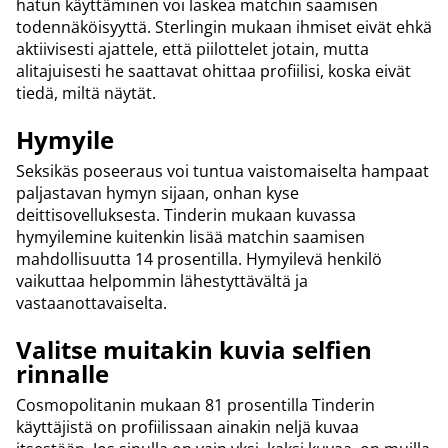
hatun käyttäminen voi laskea matchin saamisen
todennäköisyyttä. Sterlingin mukaan ihmiset eivät ehkä
aktiivisesti ajattele, että piilottelet jotain, mutta
alitajuisesti he saattavat ohittaa profiilisi, koska eivät
tiedä, miltä näytät.
Hymyile
Seksikäs poseeraus voi tuntua vaistomaiselta hampaat
paljastavan hymyn sijaan, onhan kyse
deittisovelluksesta. Tinderin mukaan kuvassa
hymyilemine kuitenkin lisää matchin saamisen
mahdollisuutta 14 prosentilla. Hymyilevä henkilö
vaikuttaa helpommin lähestyttävältä ja
vastaanottavaiselta.
Valitse muitakin kuvia selfien
rinnalle
Cosmopolitanin mukaan 81 prosentilla Tinderin
käyttäjistä on profiilissaan ainakin neljä kuvaa