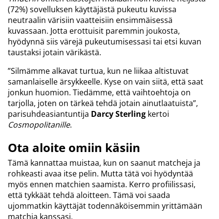
(72%) sovelluksen käyttäjästä pukeutu kuvissa
neutraalin värisiin vaatteisiin ensimmäisessä
kuvassaan. Jotta erottuisit paremmin joukosta,
hyödynnä siis värejä pukeutumisessasi tai etsi kuvan
taustaksi jotain värikästä.
”Silmämme alkavat turtua, kun ne liikaa altistuvat
samanlaiselle ärsykkeelle. Kyse on vain siitä, että saat
jonkun huomion. Tiedämme, että vaihtoehtoja on
tarjolla, joten on tärkeä tehdä jotain ainutlaatuista”,
parisuhdeasiantuntija
Darcy Sterling
kertoi
Cosmopolitanille
.
Ota aloite omiin käsiin
Tämä kannattaa muistaa, kun on saanut matcheja ja
rohkeasti avaa itse pelin. Mutta tätä voi hyödyntää
myös ennen matchien saamista. Kerro profiilissasi,
että tykkäät tehdä aloitteen. Tämä voi saada
ujommatkin käyttäjät todennäköisemmin yrittämään
matchia kanssasi.