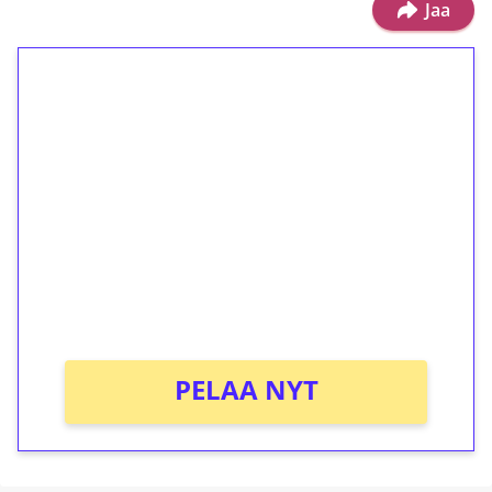
Jaa
1€ = 10€ arvosta
ilmaiskierroksia ilman
kierrätystä!
Talleta 1€
Saat heti 50 ilmaiskierrosta Tuohi 1000 -
peliin (arvo 0,20€ per kierros)!
Ei kierrätysvaatimusta!
PELAA NYT