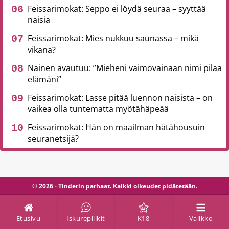
Feissarimokat: Seppo ei löydä seuraa – syyttää
naisia
Feissarimokat: Mies nukkuu saunassa – mikä
vikana?
Nainen avautuu: ”Mieheni vaimovainaan nimi pilaa
elämäni”
Feissarimokat: Lasse pitää luennon naisista – on
vaikea olla tuntematta myötähäpeää
Feissarimokat: Hän on maailman hätähousuin
seuranetsijä?
© 2026 - Tinderin parhaat. Kaikki oikeudet pidätetään.
Etusivu
Iskurepliikit
K18
Valikko