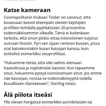
Katse kameraan
Cosmopolitanin mukaan Tinder on sanonut, että
kuvassaan kasvot eteenpäin olevien käyttäjien
profiilien kohdalla pyyhkäistään 20 prosenttia
todennäköisemmin oikealle. Tämä ei kuitenkaan
tarkoita, että sinun pitäisi ottaa intensiivinen tuijotus
suoraan linssiin. Pyri sen sijaan rentoon kuvaan, jossa
otat katsekontaktin kuvan katsojan kanssa, kuin
esittelisit esimerkiksi sivuprofiiliasi.
”Haluamme tietää, että olet valmis olemaan
haavoittuva ja näyttämään kasvosi. Kun tapaamme
sinut, haluamme pystyä tunnistamaan sinut. Jos emme
näe kasvojasi, nostaa se todennäköisyyttä todella
kiusalliseen tilanteeseen”, Sterling totesi.
Älä piilota itseäsi
Yllä olevan hengessä esimerkiksi aurinkolasien tai