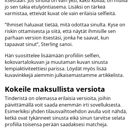
itsestään. Jos sinulla on vain yksi, kaksi kuvaa, on muilla
jo sen takia etulyöntiasema. Lisäksi on tärkeä
varmistaa, etteivät kuvat ole vain erilaisia selfieitä.
”Ihmiset haluavat tietää, mitä odottaa sinulta. Kyse on
riskin ottamisesta ja siitä, että näytät ihmisille sen
parhaan version itsestäsi, jonka he saavat, kun
tapaavat sinut”, Sterling sanoi.
Hän suosittelee lisäämään profiiliin selfien,
kokovartalokuvan ja muutaman kuvan sinusta
lempiaktiviteettiesi parissa. Löydät myös lisää
kuvavinkkejä aiemmin julkaisemastamme artikkelista.
Kokeile maksullista versiota
Tinderistä on olemassa erilaisia versioita, joihin
päivittämällä voit saada enemmän irti sovelluksesta.
Esimerkiksi yhden tilausvaihtoehdon avulla voit nähdä,
ketkä ovat tykänneet sinusta eikä sinun tarvitse selata
profiilia toisensa perään saadaksesi matcheja.