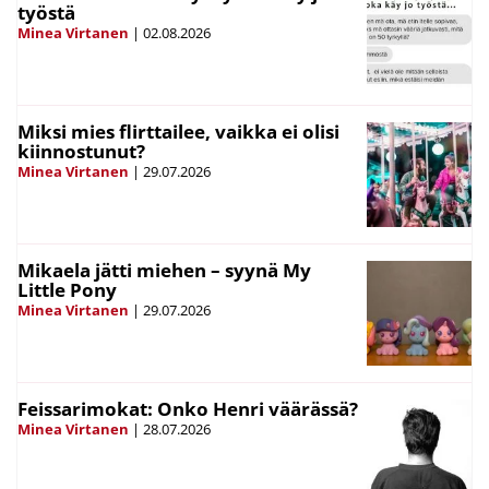
työstä
Minea Virtanen
|
02.08.2026
Miksi mies flirttailee, vaikka ei olisi
kiinnostunut?
Minea Virtanen
|
29.07.2026
Mikaela jätti miehen – syynä My
Little Pony
Minea Virtanen
|
29.07.2026
Feissarimokat: Onko Henri väärässä?
Minea Virtanen
|
28.07.2026