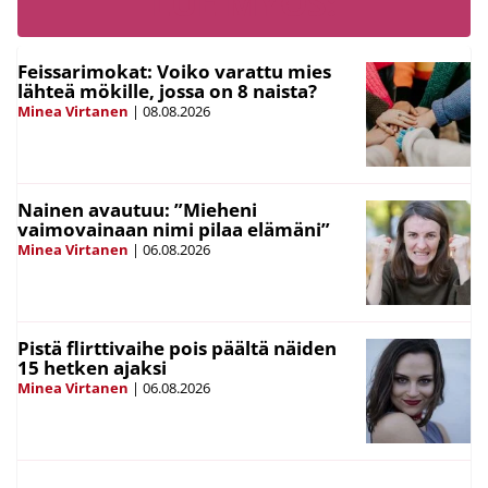
LUE MYÖS:
Feissarimokat: Voiko varattu mies
lähteä mökille, jossa on 8 naista?
Minea Virtanen
|
08.08.2026
Nainen avautuu: ”Mieheni
vaimovainaan nimi pilaa elämäni”
Minea Virtanen
|
06.08.2026
Pistä flirttivaihe pois päältä näiden
15 hetken ajaksi
Minea Virtanen
|
06.08.2026