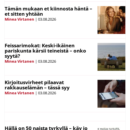
Tämän mukaan et kiinnosta häntä –
et sitten yhtään
Minea Virtanen
|
03.08.2026
Feissarimokat: Keski-ikäinen
pariskunta kärsii teineistä – onko
syytä?
Minea Virtanen
|
03.08.2026
Kirjoitusvirheet pilaavat
rakkauselämän – tässä syy
Minea Virtanen
|
03.08.2026
Hällä on 50 naista tyrkyllä – käy jo