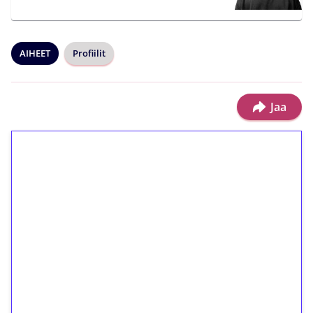
AIHEET
Profiilit
Jaa
1€ = 10€ arvosta
ilmaiskierroksia ilman
kierrätystä!
Talleta 1€
Saat heti 50 ilmaiskierrosta Tuohi 1000 -
peliin (arvo 0,20€ per kierros)!
Ei kierrätysvaatimusta!