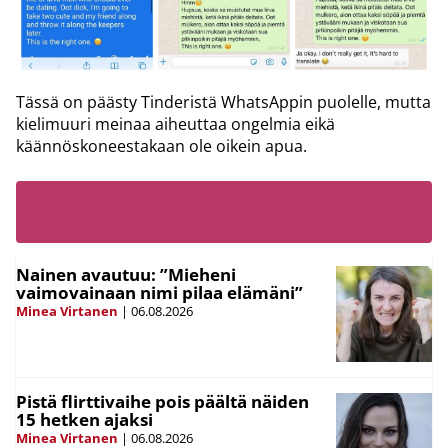
Tässä on päästy Tinderistä WhatsAppin puolelle, mutta
kielimuuri meinaa aiheuttaa ongelmia eikä
käännöskoneestakaan ole oikein apua.
LUE MYÖS:
Nainen avautuu: ”Mieheni
vaimovainaan nimi pilaa elämäni”
Minea Virtanen
|
06.08.2026
Pistä flirttivaihe pois päältä näiden
15 hetken ajaksi
Minea Virtanen
|
06.08.2026