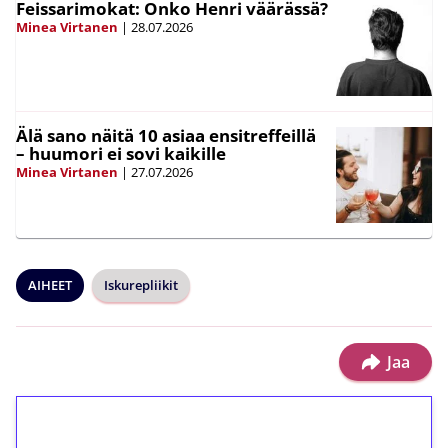
Feissarimokat: Onko Henri väärässä?
Minea Virtanen
|
28.07.2026
Älä sano näitä 10 asiaa ensitreffeillä
– huumori ei sovi kaikille
Minea Virtanen
|
27.07.2026
AIHEET
Iskurepliikit
Jaa
1€ = 10€ arvosta