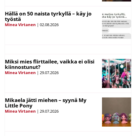
Hällä on 50 naista tyrkyllä – käy jo
työstä
Minea Virtanen
|
02.08.2026
Miksi mies flirttailee, vaikka ei olisi
kiinnostunut?
Minea Virtanen
|
29.07.2026
Mikaela jätti miehen – syynä My
Little Pony
Minea Virtanen
|
29.07.2026