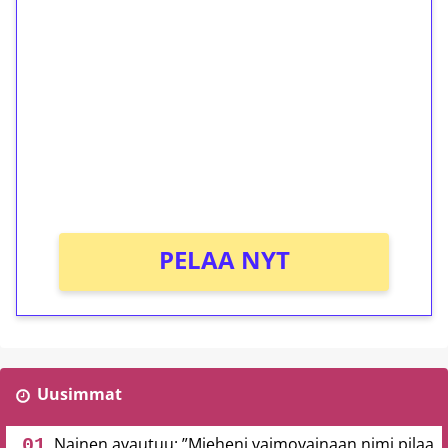
ilmaiskierroksia ilman
kierrätystä!
Talleta 1€
Saat heti 50 ilmaiskierrosta Tuohi 1000 -
peliin (arvo 0,20€ per kierros)!
Ei kierrätysvaatimusta!
PELAA NYT
Uusimmat
Nainen avautuu: ”Mieheni vaimovainaan nimi pilaa