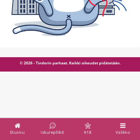
© 2026 - Tinderin parhaat. Kaikki oikeudet pidätetään.
Etusivu
Iskurepliikit
K18
Valikko