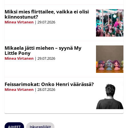
Miksi mies flirttailee, vaikka ei olisi
kiinnostunut?
Minea Virtanen
|
29.07.2026
Mikaela jätti miehen – syynä My
Little Pony
Minea Virtanen
|
29.07.2026
Feissarimokat: Onko Henri väärässä?
Minea Virtanen
|
28.07.2026
AIHEET
Iskurepliikit