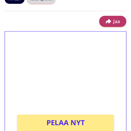
Jaa
1€ = 10€ arvosta
ilmaiskierroksia ilman
kierrätystä!
Talleta 1€
Saat heti 50 ilmaiskierrosta Tuohi 1000 -
peliin (arvo 0,20€ per kierros)!
Ei kierrätysvaatimusta!
PELAA NYT