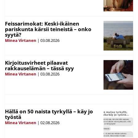
Feissarimokat: Keski-ikäinen
pariskunta kärsii teineistä – onko
syytä?
Minea Virtanen
|
03.08.2026
Kirjoitusvirheet pilaavat
rakkauselämän – tässä syy
Minea Virtanen
|
03.08.2026
Hällä on 50 naista tyrkyllä – käy jo
työstä
Minea Virtanen
|
02.08.2026