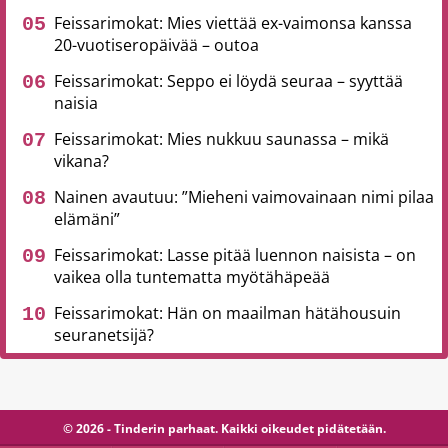
Feissarimokat: Mies viettää ex-vaimonsa kanssa
20-vuotiseropäivää – outoa
Feissarimokat: Seppo ei löydä seuraa – syyttää
naisia
Feissarimokat: Mies nukkuu saunassa – mikä
vikana?
Nainen avautuu: ”Mieheni vaimovainaan nimi pilaa
elämäni”
Feissarimokat: Lasse pitää luennon naisista – on
vaikea olla tuntematta myötähäpeää
Feissarimokat: Hän on maailman hätähousuin
seuranetsijä?
© 2026 - Tinderin parhaat. Kaikki oikeudet pidätetään.