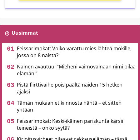
Uusimmat
Feissarimokat: Voiko varattu mies lähteä mökille,
jossa on 8 naista?
Nainen avautuu: ”Mieheni vaimovainaan nimi pilaa
elämäni”
Pistä flirttivaihe pois päältä näiden 15 hetken
ajaksi
Tämän mukaan et kiinnosta häntä – et sitten
yhtään
Feissarimokat: Keski-ikäinen pariskunta kärsii
teineistä – onko syytä?
Kirjoitusvirheet pilaavat rakkauselämän – tässä