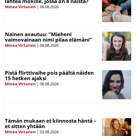
lähteä mökille, jossa on 8 naista?
Minea Virtanen
|
08.08.2026
Nainen avautuu: ”Mieheni
vaimovainaan nimi pilaa elämäni”
Minea Virtanen
|
06.08.2026
Pistä flirttivaihe pois päältä näiden
15 hetken ajaksi
Minea Virtanen
|
06.08.2026
Tämän mukaan et kiinnosta häntä –
et sitten yhtään
Minea Virtanen
|
03.08.2026