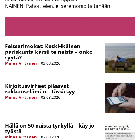
NAINEN: Pahoittelen, ei seremonioita tanään.
LUE MYÖS
Feissarimokat: Keski-ikäinen
pariskunta kärsii teineistä – onko
syytä?
Minea Virtanen
|
03.08.2026
Kirjoitusvirheet pilaavat
rakkauselämän – tässä syy
Minea Virtanen
|
03.08.2026
Hällä on 50 naista tyrkyllä – käy jo
työstä
Minea Virtanen
|
02.08.2026