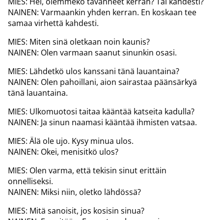
MIES: Hei, olemmeko tavanneet kerran? Tai kahdesti?
NAINEN: Varmaankin yhden kerran. En koskaan tee
samaa virhettä kahdesti.
MIES: Miten sinä oletkaan noin kaunis?
NAINEN: Olen varmaan saanut sinunkin osasi.
MIES: Lähdetkö ulos kanssani tänä lauantaina?
NAINEN: Olen pahoillani, aion sairastaa päänsärkyä
tänä lauantaina.
MIES: Ulkomuotosi taitaa kääntää katseita kadulla?
NAINEN: Ja sinun naamasi kääntää ihmisten vatsaa.
MIES: Älä ole ujo. Kysy minua ulos.
NAINEN: Okei, menisitkö ulos?
MIES: Olen varma, että tekisin sinut erittäin
onnelliseksi.
NAINEN: Miksi niin, oletko lähdössä?
MIES: Mitä sanoisit, jos kosisin sinua?