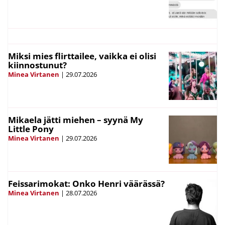
Miksi mies flirttailee, vaikka ei olisi
kiinnostunut?
Minea Virtanen
|
29.07.2026
Mikaela jätti miehen – syynä My
Little Pony
Minea Virtanen
|
29.07.2026
Feissarimokat: Onko Henri väärässä?
Minea Virtanen
|
28.07.2026