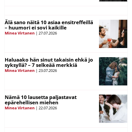
Älä sano näitä 10 asiaa ensitreffeillä
– huumori ei sovi kaikille
Minea Virtanen
|
27.07.2026
Haluaako hän sinut takaisin ehkä jo
syksyllä? – 7 selkeää merkkiä
Minea Virtanen
|
23.07.2026
Nämä 10 lausetta paljastavat
epärehellisen miehen
Minea Virtanen
|
22.07.2026