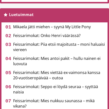
Luetuimmat
Mikaela jätti miehen – syynä My Little Pony
Feissarimokat: Onko Henri väärässä?
Feissarimokat: Piia etsii majoitusta – moni haluaisi
viereen
Feissarimokat: Mies antoi pakit – hullu nainen ei
luovuta
Feissarimokat: Mies viettää ex-vaimonsa kanssa
20-vuotiseropäivää – outoa
Feissarimokat: Seppo ei löydä seuraa – syyttää
naisia
Feissarimokat: Mies nukkuu saunassa – mikä
vikana?