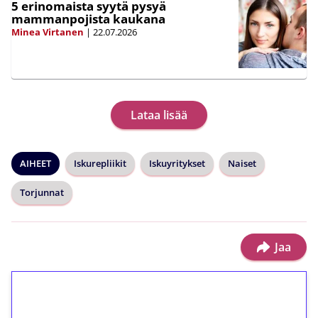
5 erinomaista syytä pysyä
mammanpojista kaukana
Minea Virtanen
|
22.07.2026
Lataa lisää
AIHEET
Iskurepliikit
Iskuyritykset
Naiset
Torjunnat
Jaa
1€ = 10€ arvosta