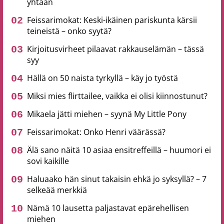
yhtään
Feissarimokat: Keski-ikäinen pariskunta kärsii
teineistä – onko syytä?
Kirjoitusvirheet pilaavat rakkauselämän – tässä
syy
Hällä on 50 naista tyrkyllä – käy jo työstä
Miksi mies flirttailee, vaikka ei olisi kiinnostunut?
Mikaela jätti miehen – syynä My Little Pony
Feissarimokat: Onko Henri väärässä?
Älä sano näitä 10 asiaa ensitreffeillä – huumori ei
sovi kaikille
Haluaako hän sinut takaisin ehkä jo syksyllä? – 7
selkeää merkkiä
Nämä 10 lausetta paljastavat epärehellisen
miehen