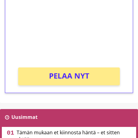
ilmaiskierroksia ilman
kierrätystä!
Talleta 1€
Saat heti 50 ilmaiskierrosta Tuohi 1000 -
peliin (arvo 0,20€ per kierros)!
Ei kierrätysvaatimusta!
PELAA NYT
Uusimmat
Tämän mukaan et kiinnosta häntä – et sitten