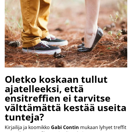
Oletko koskaan tullut
ajatelleeksi, että
ensitreffien ei tarvitse
välttämättä kestää useita
tunteja?
Kirjailija ja koomikko
Gabi Contin
mukaan lyhyet treffit