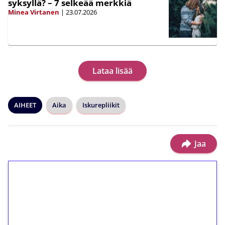
syksyllä? – 7 selkeää merkkiä
Minea Virtanen
|
23.07.2026
Lataa lisää
AIHEET
Aika
Iskurepliikit
Jaa
1€ = 10€ arvosta
ilmaiskierroksia ilman
kierrätystä!