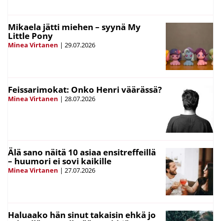
Mikaela jätti miehen – syynä My
Little Pony
Minea Virtanen
|
29.07.2026
Feissarimokat: Onko Henri väärässä?
Minea Virtanen
|
28.07.2026
Älä sano näitä 10 asiaa ensitreffeillä
– huumori ei sovi kaikille
Minea Virtanen
|
27.07.2026
Haluaako hän sinut takaisin ehkä jo