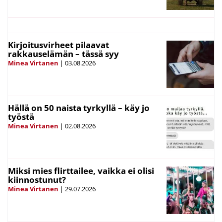
Kirjoitusvirheet pilaavat
rakkauselämän – tässä syy
Minea Virtanen
|
03.08.2026
Hällä on 50 naista tyrkyllä – käy jo
työstä
Minea Virtanen
|
02.08.2026
Miksi mies flirttailee, vaikka ei olisi
kiinnostunut?
Minea Virtanen
|
29.07.2026