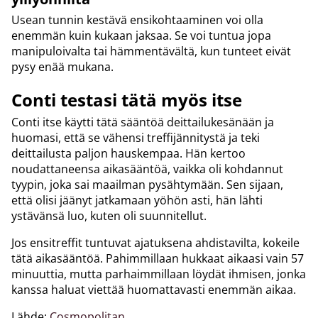
Usean tunnin kestävä ensikohtaaminen voi olla
enemmän kuin kukaan jaksaa. Se voi tuntua jopa
manipuloivalta tai hämmentävältä, kun tunteet eivät
pysy enää mukana.
Conti testasi tätä myös itse
Conti itse käytti tätä sääntöä deittailukesänään ja
huomasi, että se vähensi treffijännitystä ja teki
deittailusta paljon hauskempaa. Hän kertoo
noudattaneensa aikasääntöä, vaikka oli kohdannut
tyypin, joka sai maailman pysähtymään. Sen sijaan,
että olisi jäänyt jatkamaan yöhön asti, hän lähti
ystävänsä luo, kuten oli suunnitellut.
Jos ensitreffit tuntuvat ajatuksena ahdistavilta, kokeile
tätä aikasääntöä. Pahimmillaan hukkaat aikaasi vain 57
minuuttia, mutta parhaimmillaan löydät ihmisen, jonka
kanssa haluat viettää huomattavasti enemmän aikaa.
Lähde:
Cosmopolitan