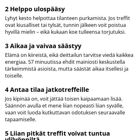
2️ Helppo ulospääsy
Lyhyt kesto helpottaa tilanteen purkamista. Jos treffit
ovat kiusalliset tai tylsät, tunnin jälkeen voit poistua
hyvillä mielin – eikä kukaan koe tulleensa torjutuksi.
3️ Aikaa ja vaivaa säästyy
Elämä on kiireistä, eikä deittailun tarvitse viedä kaikkea
energiaa. 57 minuutissa ehdit mainiosti keskustella
tärkeimmistä asioista, mutta säästät aikaa itsellesi ja
toiselle.
4️ Antaa tilaa jatkotreffeille
Jos kipinää on, voit jättää toisen kaipaamaan lisää.
Säännön avulla et mene liian nopeasti liian syvälle,
vaan voit luoda kutkuttavan odotuksen seuraavalle
tapaamiselle.
5️ Liian pitkät treffit voivat tuntua
ylilyönniltä