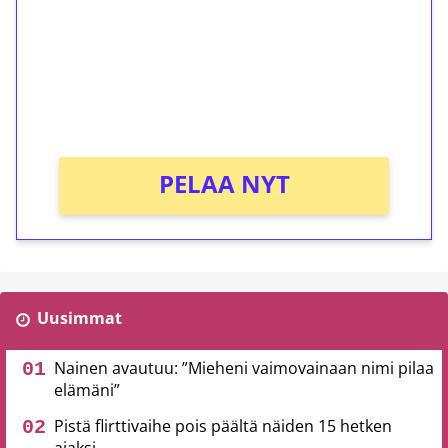
Talleta 1€
Saat heti 50 ilmaiskierrosta Tuohi 1000 -
peliin (arvo 0,20€ per kierros)!
Ei kierrätysvaatimusta!
PELAA NYT
Uusimmat
Nainen avautuu: ”Mieheni vaimovainaan nimi pilaa
elämäni”
Pistä flirttivaihe pois päältä näiden 15 hetken