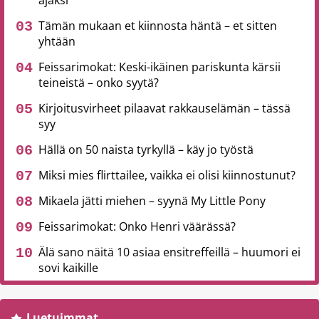
ajaksi
Tämän mukaan et kiinnosta häntä – et sitten
yhtään
Feissarimokat: Keski-ikäinen pariskunta kärsii
teineistä – onko syytä?
Kirjoitusvirheet pilaavat rakkauselämän – tässä
syy
Hällä on 50 naista tyrkyllä – käy jo työstä
Miksi mies flirttailee, vaikka ei olisi kiinnostunut?
Mikaela jätti miehen – syynä My Little Pony
Feissarimokat: Onko Henri väärässä?
Älä sano näitä 10 asiaa ensitreffeillä – huumori ei
sovi kaikille
Luetuimmat