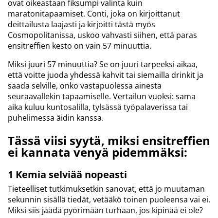
ovat oikeastaan fiksumpi valinta kuin
maratonitapaamiset. Conti, joka on kirjoittanut
deittailusta laajasti ja kirjoitti tästä myös
Cosmopolitanissa, uskoo vahvasti siihen, että paras
ensitreffien kesto on vain 57 minuuttia.
Miksi juuri 57 minuuttia? Se on juuri tarpeeksi aikaa,
että voitte juoda yhdessä kahvit tai siemailla drinkit ja
saada selville, onko vastapuolessa ainesta
seuraavallekin tapaamiselle. Vertailun vuoksi: sama
aika kuluu kuntosalilla, tylsässä työpalaverissa tai
puhelimessa äidin kanssa.
Tässä viisi syytä, miksi ensitreffien
ei kannata venyä pidemmäksi:
1️ Kemia selviää nopeasti
Tieteelliset tutkimuksetkin sanovat, että jo muutaman
sekunnin sisällä tiedät, vetääkö toinen puoleensa vai ei.
Miksi siis jäädä pyörimään turhaan, jos kipinää ei ole?