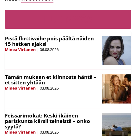
LUE MYÖS
Pistä flirttivaihe pois päältä näiden
15 hetken ajaksi
Minea Virtanen
|
06.08.2026
Tämän mukaan et kiinnosta häntä –
et sitten yhtään
Minea Virtanen
|
03.08.2026
Feissarimokat: Keski-ikäinen
pariskunta kärsii teineistä – onko
syytä?
Minea Virtanen
|
03.08.2026