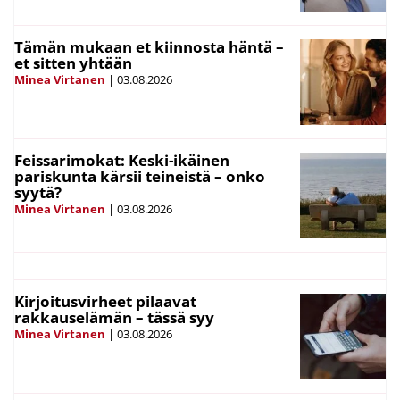
Tämän mukaan et kiinnosta häntä –
et sitten yhtään
Minea Virtanen
|
03.08.2026
Feissarimokat: Keski-ikäinen
pariskunta kärsii teineistä – onko
syytä?
Minea Virtanen
|
03.08.2026
Kirjoitusvirheet pilaavat
rakkauselämän – tässä syy
Minea Virtanen
|
03.08.2026