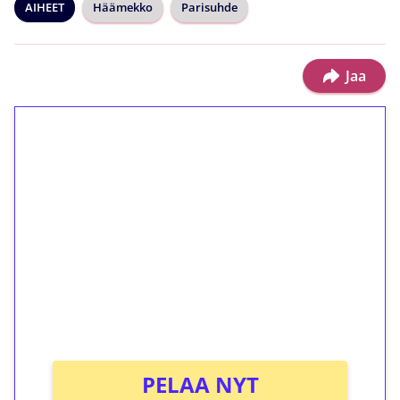
AIHEET
Häämekko
Parisuhde
Jaa
1€ = 10€ arvosta
ilmaiskierroksia ilman
kierrätystä!
Talleta 1€
Saat heti 50 ilmaiskierrosta Tuohi 1000 -
peliin (arvo 0,20€ per kierros)!
Ei kierrätysvaatimusta!
PELAA NYT