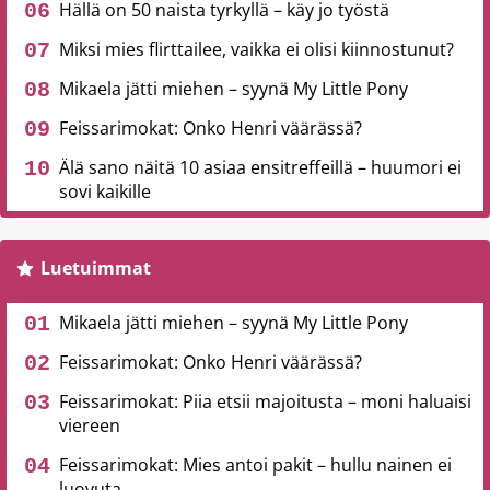
Hällä on 50 naista tyrkyllä – käy jo työstä
Miksi mies flirttailee, vaikka ei olisi kiinnostunut?
Mikaela jätti miehen – syynä My Little Pony
Feissarimokat: Onko Henri väärässä?
Älä sano näitä 10 asiaa ensitreffeillä – huumori ei
sovi kaikille
Luetuimmat
Mikaela jätti miehen – syynä My Little Pony
Feissarimokat: Onko Henri väärässä?
Feissarimokat: Piia etsii majoitusta – moni haluaisi
viereen
Feissarimokat: Mies antoi pakit – hullu nainen ei
luovuta