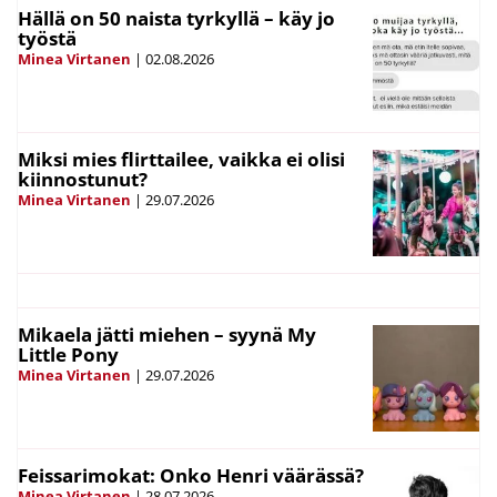
Hällä on 50 naista tyrkyllä – käy jo
työstä
Minea Virtanen
|
02.08.2026
Miksi mies flirttailee, vaikka ei olisi
kiinnostunut?
Minea Virtanen
|
29.07.2026
Mikaela jätti miehen – syynä My
Little Pony
Minea Virtanen
|
29.07.2026
Feissarimokat: Onko Henri väärässä?
Minea Virtanen
|
28.07.2026