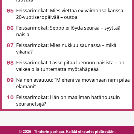
Feissarimokat: Mies viettää ex-vaimonsa kanssa
20-vuotiseropäivää – outoa
Feissarimokat: Seppo ei löydä seuraa – syyttää
naisia
Feissarimokat: Mies nukkuu saunassa – mikä
vikana?
Feissarimokat: Lasse pitää luennon naisista – on
vaikea olla tuntematta myötähäpeää
Nainen avautuu: ”Mieheni vaimovainaan nimi pilaa
elämäni”
Feissarimokat: Hän on maailman hätähousuin
seuranetsijä?
© 2026 - Tinderin parhaat. Kaikki oikeudet pidätetään.