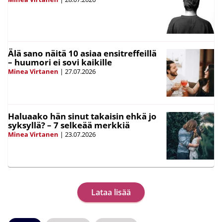
Älä sano näitä 10 asiaa ensitreffeillä
– huumori ei sovi kaikille
Minea Virtanen
|
27.07.2026
Haluaako hän sinut takaisin ehkä jo
syksyllä? – 7 selkeää merkkiä
Minea Virtanen
|
23.07.2026
Lataa lisää