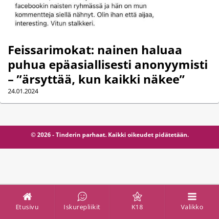
Feissarimokat: nainen haluaa
puhua epäasiallisesti anonyymisti
– ”ärsyttää, kun kaikki näkee”
24.01.2024
© 2026 - Tinderin parhaat. Kaikki oikeudet pidätetään.
Etusivu
Iskurepliikit
K18
Valikko