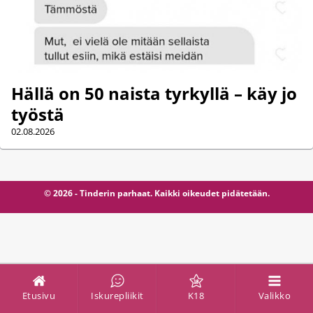
Hällä on 50 naista tyrkyllä – käy jo
työstä
02.08.2026
© 2026 - Tinderin parhaat. Kaikki oikeudet pidätetään.
Etusivu
Iskurepliikit
K18
Valikko