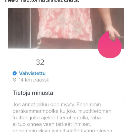
melko mauttomasta aloituksesta.