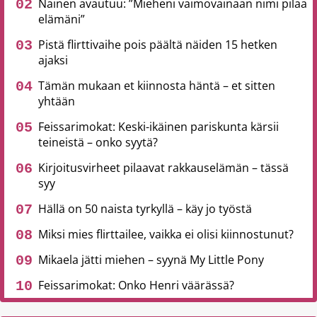
Nainen avautuu: ”Mieheni vaimovainaan nimi pilaa
elämäni”
Pistä flirttivaihe pois päältä näiden 15 hetken
ajaksi
Tämän mukaan et kiinnosta häntä – et sitten
yhtään
Feissarimokat: Keski-ikäinen pariskunta kärsii
teineistä – onko syytä?
Kirjoitusvirheet pilaavat rakkauselämän – tässä
syy
Hällä on 50 naista tyrkyllä – käy jo työstä
Miksi mies flirttailee, vaikka ei olisi kiinnostunut?
Mikaela jätti miehen – syynä My Little Pony
Feissarimokat: Onko Henri väärässä?