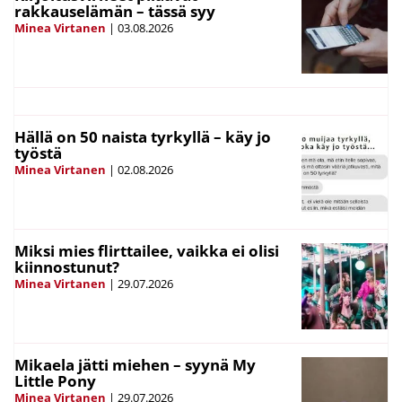
rakkauselämän – tässä syy
Minea Virtanen
|
03.08.2026
Hällä on 50 naista tyrkyllä – käy jo
työstä
Minea Virtanen
|
02.08.2026
Miksi mies flirttailee, vaikka ei olisi
kiinnostunut?
Minea Virtanen
|
29.07.2026
Mikaela jätti miehen – syynä My
Little Pony
Minea Virtanen
|
29.07.2026