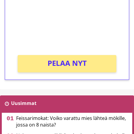
Talleta 1€
Saat heti 50 ilmaiskierrosta Tuohi 1000 -
peliin (arvo 0,20€ per kierros)!
Ei kierrätysvaatimusta!
PELAA NYT
Uusimmat
Feissarimokat: Voiko varattu mies lähteä mökille,
jossa on 8 naista?