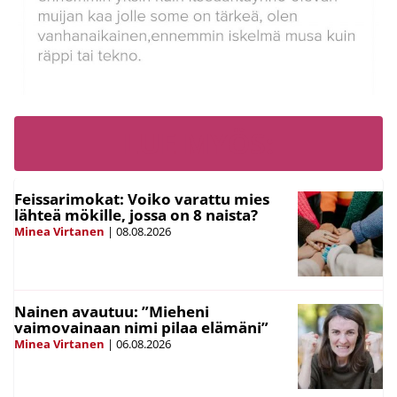
LUE MYÖS:
Feissarimokat: Voiko varattu mies
lähteä mökille, jossa on 8 naista?
Minea Virtanen
|
08.08.2026
Nainen avautuu: ”Mieheni
vaimovainaan nimi pilaa elämäni”
Minea Virtanen
|
06.08.2026