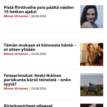
Pistä flirttivaihe pois päältä näiden
15 hetken ajaksi
Minea Virtanen
|
06.08.2026
Tämän mukaan et kiinnosta häntä –
et sitten yhtään
Minea Virtanen
|
03.08.2026
Feissarimokat: Keski-ikäinen
pariskunta kärsii teineistä – onko
syytä?
Minea Virtanen
|
03.08.2026
Kirjoitusvirheet pilaavat