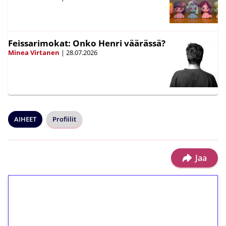
Feissarimokat: Onko Henri väärässä?
Minea Virtanen
|
28.07.2026
AIHEET
Profiilit
Jaa
1€ = 10€ arvosta
ilmaiskierroksia ilman
kierrätystä!