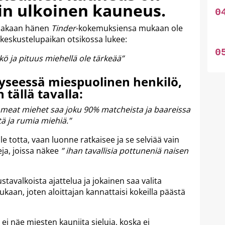
n ulkoinen kauneus.
ainakaan hänen
Tinder
-kokemuksiensa mukaan ole
-keskustelupaikan otsikossa lukee:
kö ja pituus miehellä ole tärkeää”
kyseessä miespuolinen henkilö,
tällä tavalla:
 komeat miehet saa joku 90% matcheista ja baareissa
ä ja rumia miehiä.”
ole totta, vaan luonne ratkaisee ja se selviää vain
ja, joissa näkee
” ihan tavallisia pottuneniä naisen
tavalkoista ajattelua ja jokainen saa valita
aan, joten aloittajan kannattaisi kokeilla päästä
ei näe miesten kauniita sieluja, koska ei