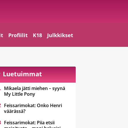
it
Profiilit
K18
Julkkikset
Luetuimmat
Mikaela jätti miehen – syynä
My Little Pony
Feissarimokat: Onko Henri
väärässä?
Feissarimokat: Piia etsii