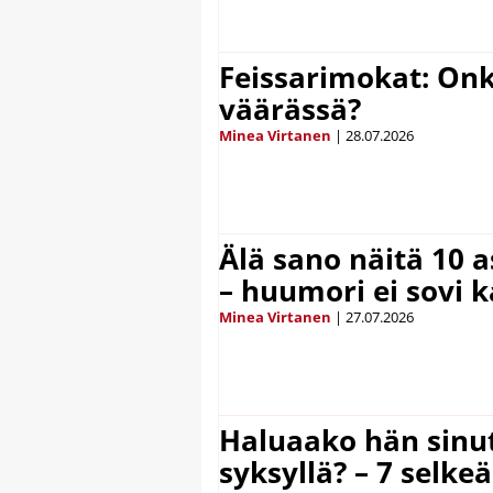
Feissarimokat: On
väärässä?
Minea Virtanen
|
28.07.2026
Älä sano näitä 10 as
– huumori ei sovi k
Minea Virtanen
|
27.07.2026
Haluaako hän sinut
syksyllä? – 7 selke