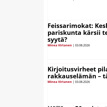
Feissarimokat: Kes
pariskunta kärsii t
syytä?
Minea Virtanen
|
03.08.2026
Kirjoitusvirheet pi
rakkauselämän – t
Minea Virtanen
|
03.08.2026