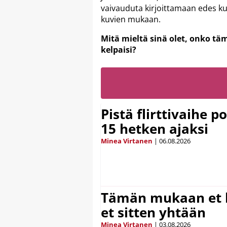
vaivauduta kirjoittamaan edes kun
kuvien mukaan.
Mitä mieltä sinä olet, onko tä
kelpaisi?
Pistä flirttivaihe p
15 hetken ajaksi
Minea Virtanen
|
06.08.2026
Tämän mukaan et k
et sitten yhtään
Minea Virtanen
|
03.08.2026