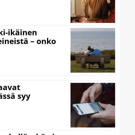
ki-ikäinen
eineistä – onko
laavat
ässä syy