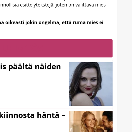
nollisia esittelytekstejä, joten on valittava mies
mä oikeasti jokin ongelma, että ruma mies ei
LUE MYÖS
ois päältä näiden
iinnosta häntä –