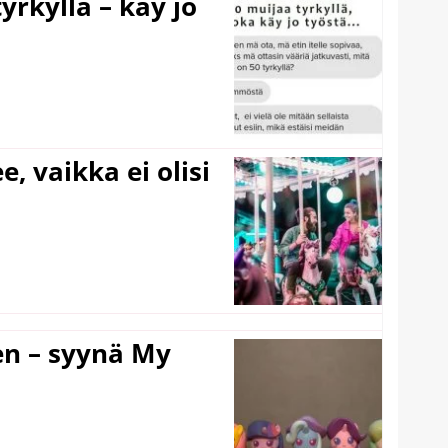
yrkyllä – käy jo
e, vaikka ei olisi
en – syynä My