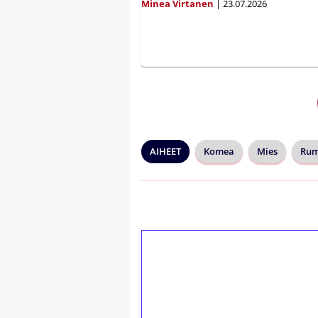
Minea Virtanen
|
23.07.2026
AIHEET
Komea
Mies
Ru
1€ = 10€ arvosta 
kierrätystä!
Talleta 1€