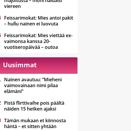
majoitusta – moni haluaisi
viereen
Feissarimokat: Mies antoi pakit
– hullu nainen ei luovuta
Feissarimokat: Mies viettää ex-
vaimonsa kanssa 20-
vuotiseropäivää – outoa
Uusimmat
Nainen avautuu: ”Mieheni
vaimovainaan nimi pilaa
elämäni”
Pistä flirttivaihe pois päältä
näiden 15 hetken ajaksi
Tämän mukaan et kiinnosta
häntä – et sitten yhtään