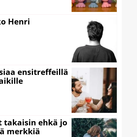
ko Henri
iaa ensitreffeillä
aikille
 takaisin ehkä jo
ää merkkiä