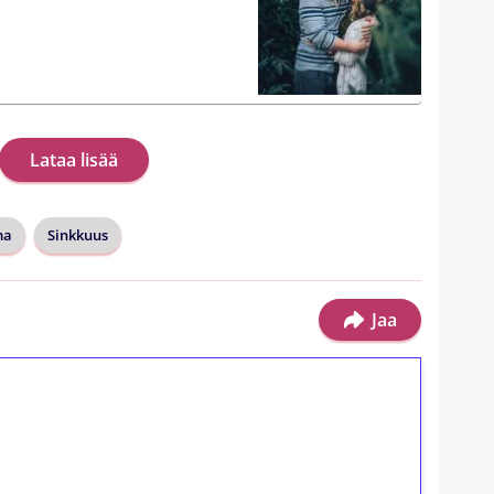
Lataa lisää
ma
Sinkkuus
Jaa
ilmaiskierroksia ilman