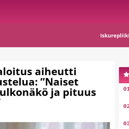
Iskurepliik
loitus aiheutti
ustelua: ”Naiset
 ulkonäkö ja pituus
”