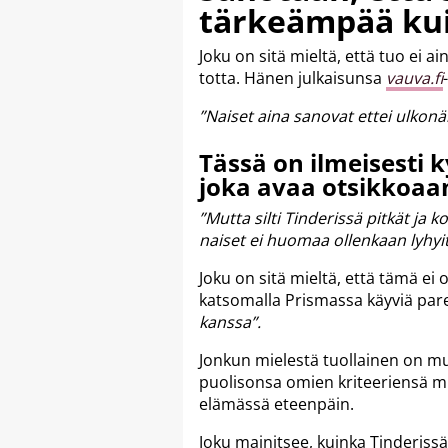
tärkeämpää kui
Joku on sitä mieltä, että tuo ei 
totta. Hänen julkaisunsa
vauva.fi
”Naiset aina sanovat ettei ulkonä
Tässä on ilmeisesti 
joka avaa otsikkoaan 
”Mutta silti Tinderissä pitkät ja
naiset ei huomaa ollenkaan lyhyit
Joku on sitä mieltä, että tämä ei 
katsomalla Prismassa käyviä pare
kanssa”.
Jonkun mielestä tuollainen on mus
puolisonsa omien kriteeriensä muk
elämässä eteenpäin.
Joku mainitsee, kuinka Tinderissä 