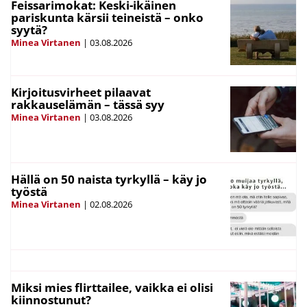
Feissarimokat: Keski-ikäinen
pariskunta kärsii teineistä – onko
syytä?
Minea Virtanen
|
03.08.2026
Kirjoitusvirheet pilaavat
rakkauselämän – tässä syy
Minea Virtanen
|
03.08.2026
Hällä on 50 naista tyrkyllä – käy jo
työstä
Minea Virtanen
|
02.08.2026
Miksi mies flirttailee, vaikka ei olisi
kiinnostunut?