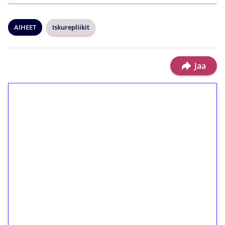
AIHEET
Iskurepliikit
Jaa
1€ = 10€ arvosta
ilmaiskierroksia ilman
kierrätystä!
Talleta 1€
Saat heti 50 ilmaiskierrosta Tuohi 1000 -
peliin (arvo 0,20€ per kierros)!
Ei kierrätysvaatimusta!