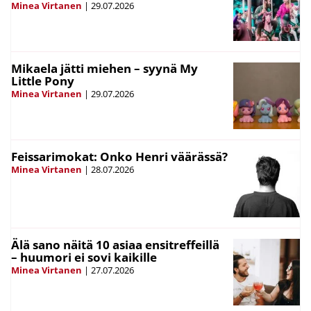
Minea Virtanen
|
29.07.2026
Mikaela jätti miehen – syynä My
Little Pony
Minea Virtanen
|
29.07.2026
Feissarimokat: Onko Henri väärässä?
Minea Virtanen
|
28.07.2026
Älä sano näitä 10 asiaa ensitreffeillä
– huumori ei sovi kaikille
Minea Virtanen
|
27.07.2026