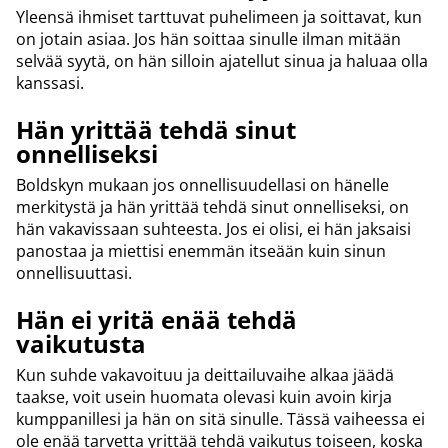
Yleensä ihmiset tarttuvat puhelimeen ja soittavat, kun
on jotain asiaa. Jos hän soittaa sinulle ilman mitään
selvää syytä, on hän silloin ajatellut sinua ja haluaa olla
kanssasi.
Hän yrittää tehdä sinut
onnelliseksi
Boldskyn mukaan jos onnellisuudellasi on hänelle
merkitystä ja hän yrittää tehdä sinut onnelliseksi, on
hän vakavissaan suhteesta. Jos ei olisi, ei hän jaksaisi
panostaa ja miettisi enemmän itseään kuin sinun
onnellisuuttasi.
Hän ei yritä enää tehdä
vaikutusta
Kun suhde vakavoituu ja deittailuvaihe alkaa jäädä
taakse, voit usein huomata olevasi kuin avoin kirja
kumppanillesi ja hän on sitä sinulle. Tässä vaiheessa ei
ole enää tarvetta yrittää tehdä vaikutus toiseen, koska