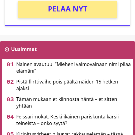
PELAA NYT
Uusimmat
Nainen avautuu: ”Mieheni vaimovainaan nimi pilaa
elämäni”
Pistä flirttivaihe pois päältä näiden 15 hetken
ajaksi
Tämän mukaan et kiinnosta häntä – et sitten
yhtään
Feissarimokat: Keski-ikäinen pariskunta kärsii
teineistä – onko syytä?
Kirjoitusvirheet pilaavat rakkauselämän – tässä