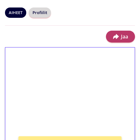
AIHEET
Profiilit
Jaa
1€ = 10€ arvosta
ilmaiskierroksia ilman
kierrätystä!
Talleta 1€
Saat heti 50 ilmaiskierrosta Tuohi 1000 -
peliin (arvo 0,20€ per kierros)!
Ei kierrätysvaatimusta!