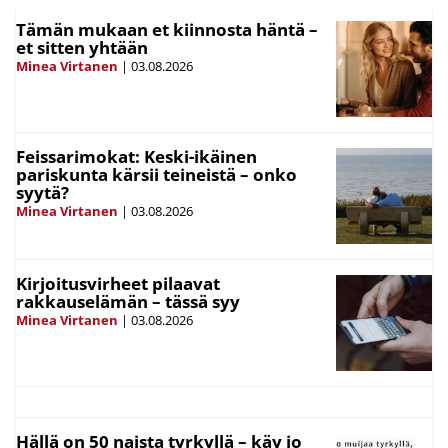
Tämän mukaan et kiinnosta häntä –
et sitten yhtään
Minea Virtanen
|
03.08.2026
Feissarimokat: Keski-ikäinen
pariskunta kärsii teineistä – onko
syytä?
Minea Virtanen
|
03.08.2026
Kirjoitusvirheet pilaavat
rakkauselämän – tässä syy
Minea Virtanen
|
03.08.2026
Hällä on 50 naista tyrkyllä – käy jo