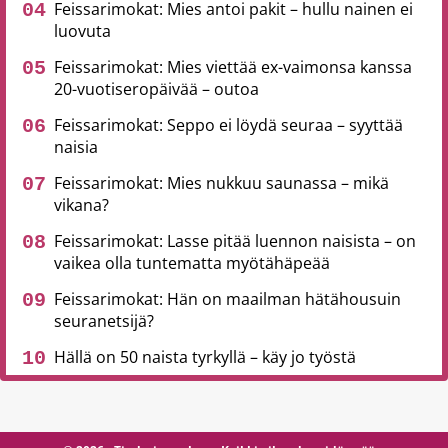
Feissarimokat: Mies antoi pakit – hullu nainen ei
luovuta
Feissarimokat: Mies viettää ex-vaimonsa kanssa
20-vuotiseropäivää – outoa
Feissarimokat: Seppo ei löydä seuraa – syyttää
naisia
Feissarimokat: Mies nukkuu saunassa – mikä
vikana?
Feissarimokat: Lasse pitää luennon naisista – on
vaikea olla tuntematta myötähäpeää
Feissarimokat: Hän on maailman hätähousuin
seuranetsijä?
Hällä on 50 naista tyrkyllä – käy jo työstä