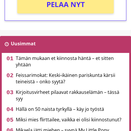
PELAA NYT
Uusimmat
Tämän mukaan et kiinnosta häntä – et sitten
yhtään
Feissarimokat: Keski-ikäinen pariskunta kärsii
teineistä – onko syytä?
Kirjoitusvirheet pilaavat rakkauselämän – tässä
syy
Hällä on 50 naista tyrkyllä – käy jo työstä
Miksi mies flirttailee, vaikka ei olisi kiinnostunut?
Mikaela jätti miehen – syynä My Little Pony