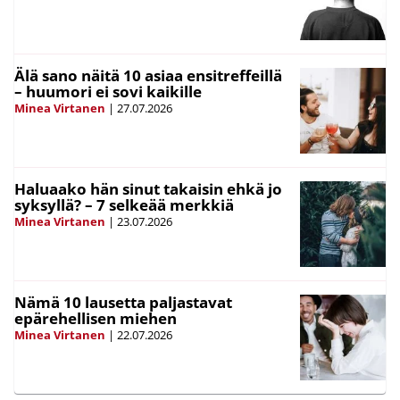
Älä sano näitä 10 asiaa ensitreffeillä
– huumori ei sovi kaikille
Minea Virtanen
|
27.07.2026
Haluaako hän sinut takaisin ehkä jo
syksyllä? – 7 selkeää merkkiä
Minea Virtanen
|
23.07.2026
Nämä 10 lausetta paljastavat
epärehellisen miehen
Minea Virtanen
|
22.07.2026