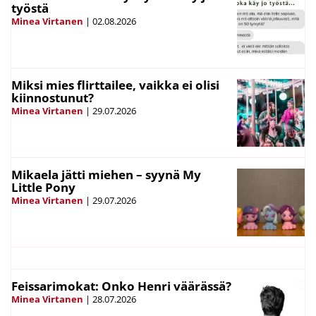
työstä
Minea Virtanen
|
02.08.2026
Miksi mies flirttailee, vaikka ei olisi
kiinnostunut?
Minea Virtanen
|
29.07.2026
Mikaela jätti miehen – syynä My
Little Pony
Minea Virtanen
|
29.07.2026
Feissarimokat: Onko Henri väärässä?
Minea Virtanen
|
28.07.2026