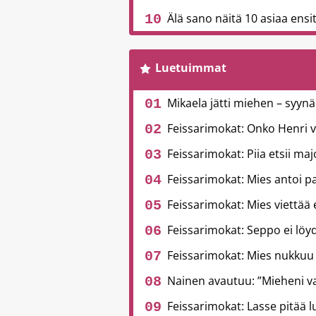
Älä sano näitä 10 asiaa ensitr
Luetuimmat
Mikaela jätti miehen – syynä
Feissarimokat: Onko Henri 
Feissarimokat: Piia etsii ma
Feissarimokat: Mies antoi pa
Feissarimokat: Mies viettää
Feissarimokat: Seppo ei löyd
Feissarimokat: Mies nukkuu
Nainen avautuu: ”Mieheni v
Feissarimokat: Lasse pitää l