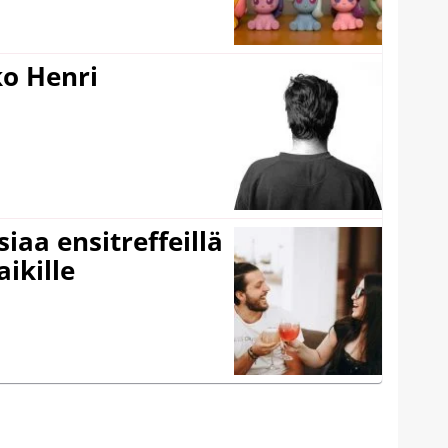
ko Henri
iaa ensitreffeillä
aikille