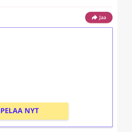
Jaa
ilmaiskierroksia ilman
osta Tuohi 1000 -peliin (arvo 0,20€ per
PELAA NYT