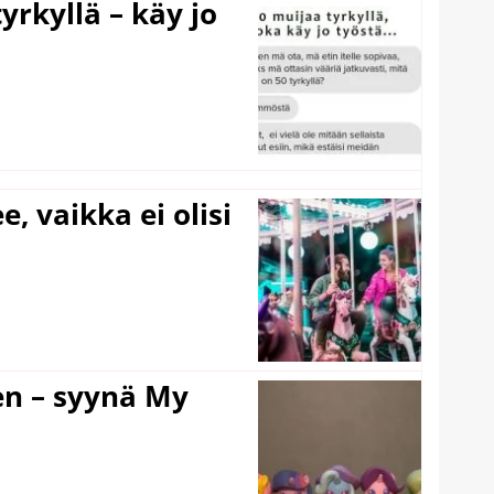
yrkyllä – käy jo
e, vaikka ei olisi
en – syynä My