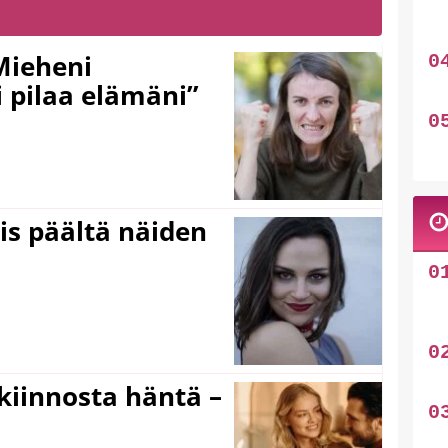
LUE MYÖS:
Mieheni
 pilaa elämäni”
ois päältä näiden
iinnosta häntä –