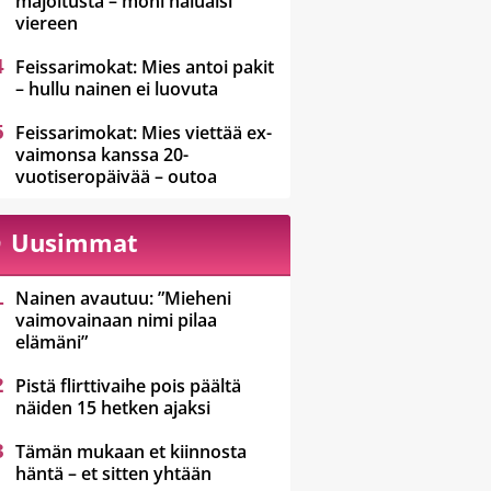
majoitusta – moni haluaisi
viereen
Feissarimokat: Mies antoi pakit
– hullu nainen ei luovuta
Feissarimokat: Mies viettää ex-
vaimonsa kanssa 20-
vuotiseropäivää – outoa
Uusimmat
Nainen avautuu: ”Mieheni
vaimovainaan nimi pilaa
elämäni”
Pistä flirttivaihe pois päältä
näiden 15 hetken ajaksi
Tämän mukaan et kiinnosta
häntä – et sitten yhtään