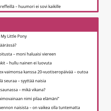
effeillä – huumori ei sovi kaikille
 My Little Pony
väärässä?
joitusta – moni haluaisi viereen
kit – hullu nainen ei luovuta
 ex-vaimonsa kanssa 20-vuotiseropäivää – outoa
ä seuraa – syyttää naisia
 saunassa – mikä vikana?
aimovainaan nimi pilaa elämäni”
uennon naisista – on vaikea olla tuntematta