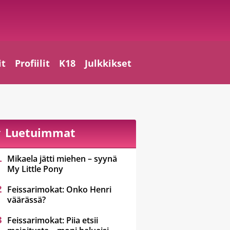
it
Profiilit
K18
Julkkikset
Luetuimmat
Mikaela jätti miehen – syynä
My Little Pony
Feissarimokat: Onko Henri
väärässä?
Feissarimokat: Piia etsii