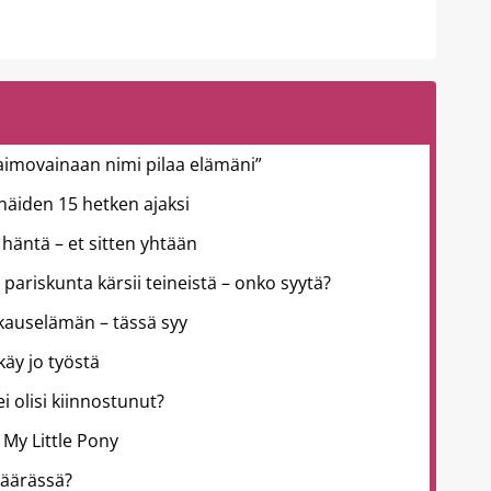
aimovainaan nimi pilaa elämäni”
ä näiden 15 hetken ajaksi
häntä – et sitten yhtään
 pariskunta kärsii teineistä – onko syytä?
kkauselämän – tässä syy
käy jo työstä
 ei olisi kiinnostunut?
 My Little Pony
väärässä?