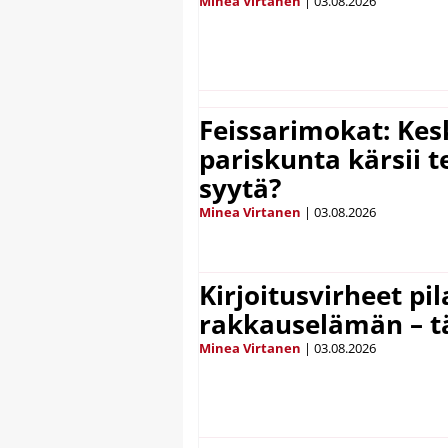
Minea Virtanen
|
03.08.2026
Feissarimokat: Kes
pariskunta kärsii t
syytä?
Minea Virtanen
|
03.08.2026
Kirjoitusvirheet pi
rakkauselämän – t
Minea Virtanen
|
03.08.2026