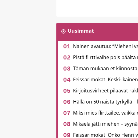
Uusimmat
Nainen avautuu: ”Mieheni v
Pistä flirttivaihe pois päält
Tämän mukaan et kiinnosta 
Feissarimokat: Keski-ikäinen
Kirjoitusvirheet pilaavat ra
Hällä on 50 naista tyrkyllä – 
Miksi mies flirttailee, vaikka
Mikaela jätti miehen – syynä
Feissarimokat: Onko Henri 