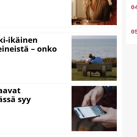
ki-ikäinen
eineistä – onko
laavat
ässä syy