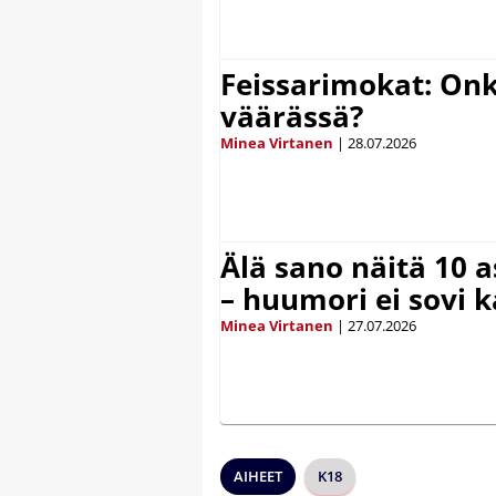
Feissarimokat: On
väärässä?
Minea Virtanen
|
28.07.2026
Älä sano näitä 10 as
– huumori ei sovi k
Minea Virtanen
|
27.07.2026
AIHEET
K18