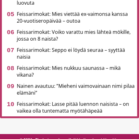
luovuta
Feissarimokat: Mies viettää ex-vaimonsa kanssa
20-vuotiseropäivää – outoa
Feissarimokat: Voiko varattu mies lähteä mökille,
jossa on 8 naista?
Feissarimokat: Seppo ei löydä seuraa – syyttää
naisia
Feissarimokat: Mies nukkuu saunassa – mikä
vikana?
Nainen avautuu: ”Mieheni vaimovainaan nimi pilaa
elämäni”
Feissarimokat: Lasse pitää luennon naisista – on
vaikea olla tuntematta myötähäpeää