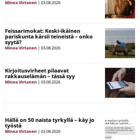
Minea Virtanen
|
03.08.2026
Feissarimokat: Keski-ikäinen
pariskunta kärsii teineistä – onko
syytä?
Minea Virtanen
|
03.08.2026
Kirjoitusvirheet pilaavat
rakkauselämän – tässä syy
Minea Virtanen
|
03.08.2026
Hällä on 50 naista tyrkyllä – käy jo
työstä
Minea Virtanen
|
02.08.2026