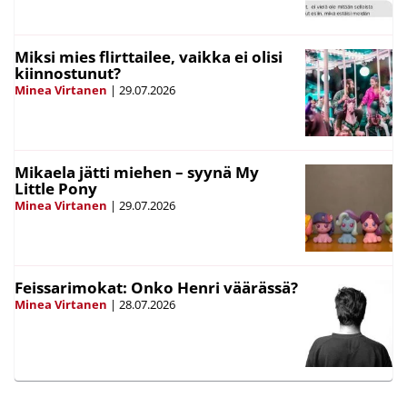
Miksi mies flirttailee, vaikka ei olisi
kiinnostunut?
Minea Virtanen
|
29.07.2026
Mikaela jätti miehen – syynä My
Little Pony
Minea Virtanen
|
29.07.2026
Feissarimokat: Onko Henri väärässä?
Minea Virtanen
|
28.07.2026