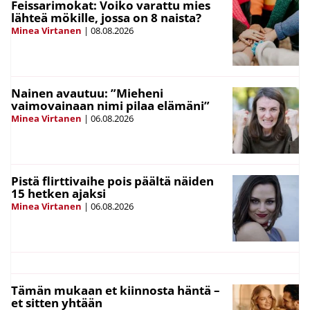
Feissarimokat: Voiko varattu mies
lähteä mökille, jossa on 8 naista?
Minea Virtanen
|
08.08.2026
Nainen avautuu: ”Mieheni
vaimovainaan nimi pilaa elämäni”
Minea Virtanen
|
06.08.2026
Pistä flirttivaihe pois päältä näiden
15 hetken ajaksi
Minea Virtanen
|
06.08.2026
Tämän mukaan et kiinnosta häntä –
et sitten yhtään