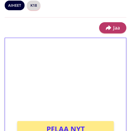
AIHEET
K18
Jaa
1€ = 10€ arvosta
ilmaiskierroksia ilman
kierrätystä!
Talleta 1€
Saat heti 50 ilmaiskierrosta Tuohi 1000 -
peliin (arvo 0,20€ per kierros)!
Ei kierrätysvaatimusta!
PELAA NYT