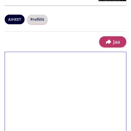
AIHEET
Profiilit
Jaa
1€ = 10€ arvosta
ilmaiskierroksia ilman
kierrätystä!
Talleta 1€
Saat heti 50 ilmaiskierrosta Tuohi 1000 -
peliin (arvo 0,20€ per kierros)!
Ei kierrätysvaatimusta!