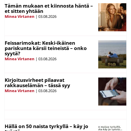
Tämän mukaan et kiinnosta häntä –
et sitten yhtään
Minea Virtanen
|
03.08.2026
Feissarimokat: Keski-ikäinen
pariskunta kärsii teineistä – onko
syytä?
Minea Virtanen
|
03.08.2026
Kirjoitusvirheet pilaavat
rakkauselämän – tässä syy
Minea Virtanen
|
03.08.2026
Hällä on 50 naista tyrkyllä – käy jo