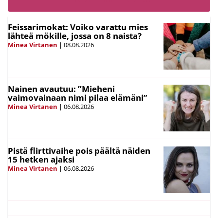
Feissarimokat: Voiko varattu mies
lähteä mökille, jossa on 8 naista?
Minea Virtanen
|
08.08.2026
Nainen avautuu: ”Mieheni
vaimovainaan nimi pilaa elämäni”
Minea Virtanen
|
06.08.2026
Pistä flirttivaihe pois päältä näiden
15 hetken ajaksi
Minea Virtanen
|
06.08.2026