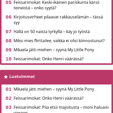
Feissarimokat: Keski-ikäinen pariskunta kärsii
teineistä – onko syytä?
Kirjoitusvirheet pilaavat rakkauselämän – tässä
syy
Hällä on 50 naista tyrkyllä – käy jo työstä
Miksi mies flirttailee, vaikka ei olisi kiinnostunut?
Mikaela jätti miehen – syynä My Little Pony
Feissarimokat: Onko Henri väärässä?
Luetuimmat
Mikaela jätti miehen – syynä My Little Pony
Feissarimokat: Onko Henri väärässä?
Feissarimokat: Piia etsii majoitusta – moni haluaisi
viereen