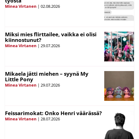
työstä
Minea Virtanen
|
02.08.2026
Miksi mies flirttailee, vaikka ei olisi
kiinnostunut?
Minea Virtanen
|
29.07.2026
Mikaela jätti miehen – syynä My
Little Pony
Minea Virtanen
|
29.07.2026
Feissarimokat: Onko Henri väärässä?
Minea Virtanen
|
28.07.2026