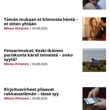
Tämän mukaan et kiinnosta häntä –
et sitten yhtään
Minea Virtanen
|
03.08.2026
Feissarimokat: Keski-ikäinen
pariskunta kärsii teineistä – onko
syytä?
Minea Virtanen
|
03.08.2026
Kirjoitusvirheet pilaavat
rakkauselämän – tässä syy
Minea Virtanen
|
03.08.2026