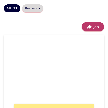
AIHEET
Parisuhde
Jaa
1€ = 10€ arvosta
ilmaiskierroksia ilman
kierrätystä!
Talleta 1€
Saat heti 50 ilmaiskierrosta Tuohi 1000 -
peliin (arvo 0,20€ per kierros)!
Ei kierrätysvaatimusta!