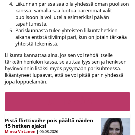
Liikunnan parissa saa olla yhdessä oman puolison
kanssa. Samalla saa luotua paremmat välit
puolisoon ja voi jutella esimerkiksi päivän
tapahtumista.
Pariskunnasta tulee yhteisten liikuntahetkien
aikana entistä tiiviimpi pari, kun on jotain tärkeää
yhteistä tekemistä.
Liikunta kannattaa aina. Jos sen voi tehdä itselle
tärkeän henkilön kassa, se auttaa fyysisen ja henkisen
hyvinvoinnin lisäksi myös pysymään parisuhteessa.
Ikääntyneet lupaavat, että se voi pitää parin yhdessä
jopa loppuelämän.
LUE MYÖS
Pistä flirttivaihe pois päältä näiden
15 hetken ajaksi
Minea Virtanen
|
06.08.2026