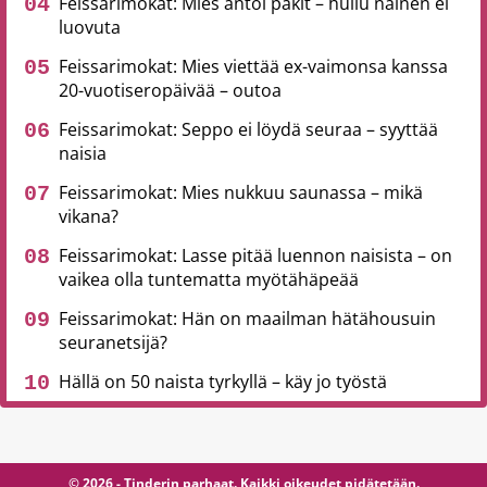
Feissarimokat: Mies antoi pakit – hullu nainen ei
luovuta
Feissarimokat: Mies viettää ex-vaimonsa kanssa
20-vuotiseropäivää – outoa
Feissarimokat: Seppo ei löydä seuraa – syyttää
naisia
Feissarimokat: Mies nukkuu saunassa – mikä
vikana?
Feissarimokat: Lasse pitää luennon naisista – on
vaikea olla tuntematta myötähäpeää
Feissarimokat: Hän on maailman hätähousuin
seuranetsijä?
Hällä on 50 naista tyrkyllä – käy jo työstä
© 2026 - Tinderin parhaat. Kaikki oikeudet pidätetään.