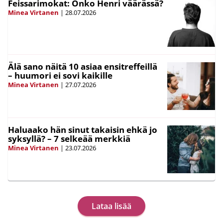
Feissarimokat: Onko Henri väärässä?
Minea Virtanen
|
28.07.2026
Älä sano näitä 10 asiaa ensitreffeillä
– huumori ei sovi kaikille
Minea Virtanen
|
27.07.2026
Haluaako hän sinut takaisin ehkä jo
syksyllä? – 7 selkeää merkkiä
Minea Virtanen
|
23.07.2026
Lataa lisää