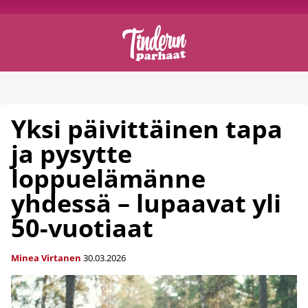
Yksi päivittäinen tapa
ja pysytte
loppuelämänne
yhdessä – lupaavat yli
50-vuotiaat
Minea Virtanen
30.03.2026