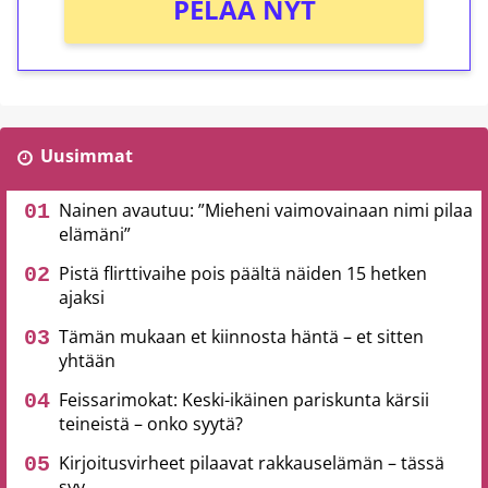
PELAA NYT
Uusimmat
Nainen avautuu: ”Mieheni vaimovainaan nimi pilaa
elämäni”
Pistä flirttivaihe pois päältä näiden 15 hetken
ajaksi
Tämän mukaan et kiinnosta häntä – et sitten
yhtään
Feissarimokat: Keski-ikäinen pariskunta kärsii
teineistä – onko syytä?
Kirjoitusvirheet pilaavat rakkauselämän – tässä
syy