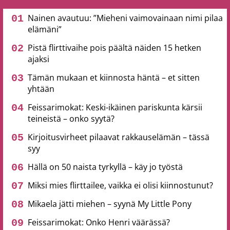
Nainen avautuu: ”Mieheni vaimovainaan nimi pilaa
elämäni”
Pistä flirttivaihe pois päältä näiden 15 hetken
ajaksi
Tämän mukaan et kiinnosta häntä – et sitten
yhtään
Feissarimokat: Keski-ikäinen pariskunta kärsii
teineistä – onko syytä?
Kirjoitusvirheet pilaavat rakkauselämän – tässä
syy
Hällä on 50 naista tyrkyllä – käy jo työstä
Miksi mies flirttailee, vaikka ei olisi kiinnostunut?
Mikaela jätti miehen – syynä My Little Pony
Feissarimokat: Onko Henri väärässä?