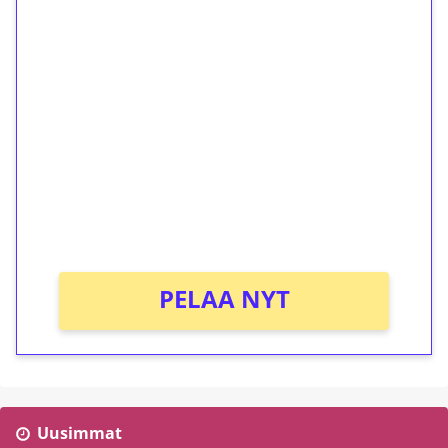
1€ = 10€ arvosta
ilmaiskierroksia ilman
kierrätystä!
Talleta 1€
Saat heti 50 ilmaiskierrosta Tuohi 1000 -
peliin (arvo 0,20€ per kierros)!
Ei kierrätysvaatimusta!
PELAA NYT
Uusimmat