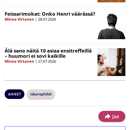
Feissarimokat: Onko Henri väärässä?
Minea Virtanen
|
28.07.2026
Älä sano näitä 10 asiaa ensitreffeillä
– huumori ei sovi kaikille
Minea Virtanen
|
27.07.2026
AIHEET
Iskurepliikit
Jaa