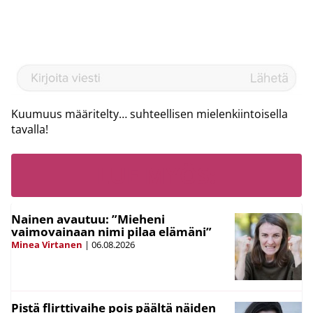
Kuumuus määritelty… suhteellisen mielenkiintoisella
tavalla!
LUE MYÖS:
Nainen avautuu: ”Mieheni
vaimovainaan nimi pilaa elämäni”
Minea Virtanen
|
06.08.2026
Pistä flirttivaihe pois päältä näiden