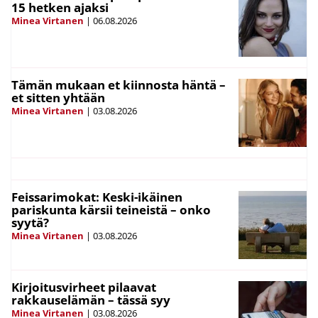
15 hetken ajaksi
Minea Virtanen
|
06.08.2026
Tämän mukaan et kiinnosta häntä –
et sitten yhtään
Minea Virtanen
|
03.08.2026
Feissarimokat: Keski-ikäinen
pariskunta kärsii teineistä – onko
syytä?
Minea Virtanen
|
03.08.2026
Kirjoitusvirheet pilaavat
rakkauselämän – tässä syy
Minea Virtanen
|
03.08.2026